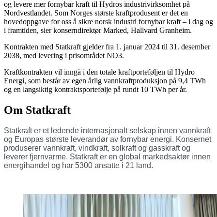
og levere mer fornybar kraft til Hydros industrivirksomhet på
Nordvestlandet. Som Norges største kraftprodusent er det en
hovedoppgave for oss å sikre norsk industri fornybar kraft – i dag og
i framtiden, sier konserndirektør Marked, Hallvard Granheim.
Kontrakten med Statkraft gjelder fra 1. januar 2024 til 31. desember
2038, med levering i prisområdet NO3.
Kraftkontrakten vil inngå i den totale kraftporteføljen til Hydro
Energi, som består av egen årlig vannkraftproduksjon på 9,4 TWh
og en langsiktig kontraktsportefølje på rundt 10 TWh per år.
Om Statkraft
Statkraft er et ledende internasjonalt selskap innen vannkraft
og Europas største leverandør av fornybar energi. Konsernet
produserer vannkraft, vindkraft, solkraft og gasskraft og
leverer fjernvarme. Statkraft er en global markedsaktør innen
energihandel og har 5300 ansatte i 21 land.