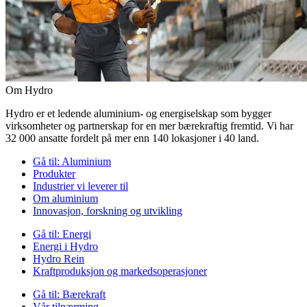
Om Hydro
Hydro er et ledende aluminium- og energiselskap som bygger
virksomheter og partnerskap for en mer bærekraftig fremtid. Vi har
32 000 ansatte fordelt på mer enn 140 lokasjoner i 40 land.
Gå til:
Aluminium
Produkter
Industrier vi leverer til
Om aluminium
Innovasjon, forskning og utvikling
Gå til:
Energi
Energi i Hydro
Hydro Rein
Kraftproduksjon og markedsoperasjoner
Gå til:
Bærekraft
Vår tilnærming