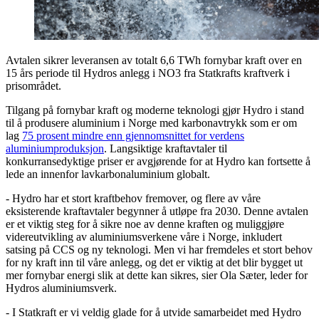
Avtalen sikrer leveransen av totalt 6,6 TWh fornybar kraft over en
15 års periode til Hydros anlegg i NO3 fra Statkrafts kraftverk i
prisområdet.
Tilgang på fornybar kraft og moderne teknologi gjør Hydro i stand
til å produsere aluminium i Norge med karbonavtrykk som er om
lag
75 prosent mindre enn gjennomsnittet for verdens
aluminiumproduksjon
. Langsiktige kraftavtaler til
konkurransedyktige priser er avgjørende for at Hydro kan fortsette å
lede an innenfor lavkarbonaluminium globalt.
- Hydro har et stort kraftbehov fremover, og flere av våre
eksisterende kraftavtaler begynner å utløpe fra 2030. Denne avtalen
er et viktig steg for å sikre noe av denne kraften og muliggjøre
videreutvikling av aluminiumsverkene våre i Norge, inkludert
satsing på CCS og ny teknologi. Men vi har fremdeles et stort behov
for ny kraft inn til våre anlegg, og det er viktig at det blir bygget ut
mer fornybar energi slik at dette kan sikres, sier Ola Sæter, leder for
Hydros aluminiumsverk.
- I Statkraft er vi veldig glade for å utvide samarbeidet med Hydro