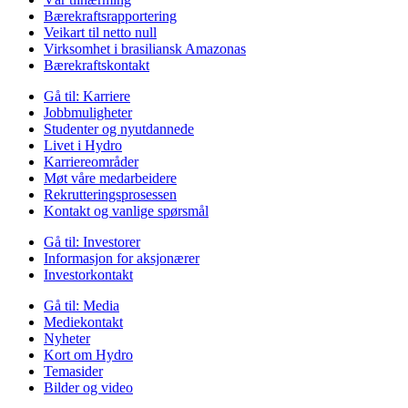
Bærekraftsrapportering
Veikart til netto null
Virksomhet i brasiliansk Amazonas
Bærekraftskontakt
Gå til:
Karriere
Jobbmuligheter
Studenter og nyutdannede
Livet i Hydro
Karriereområder
Møt våre medarbeidere
Rekrutteringsprosessen
Kontakt og vanlige spørsmål
Gå til:
Investorer
Informasjon for aksjonærer
Investorkontakt
Gå til:
Media
Mediekontakt
Nyheter
Kort om Hydro
Temasider
Bilder og video