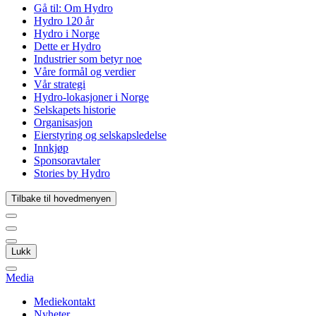
Gå til:
Om Hydro
Hydro 120 år
Hydro i Norge
Dette er Hydro
Industrier som betyr noe
Våre formål og verdier
Vår strategi
Hydro-lokasjoner i Norge
Selskapets historie
Organisasjon
Eierstyring og selskapsledelse
Innkjøp
Sponsoravtaler
Stories by Hydro
Tilbake til hovedmenyen
Lukk
Media
Mediekontakt
Nyheter