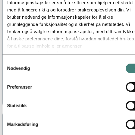
Informasjonskapsler er små tekstfiler som hjelper nettstedet
med å fungere riktig og forbedrer brukeropplevelsen din. Vi
bruker nødvendige informasjonskapsler for å sikre
grunnleggende funksjonalitet og sikkerhet på nettstedet. Vi
bruker også valgfrie informasjonskapsler, med ditt samtykke,
å huske preferansene dine, forstå hvordan nettstedet brukes
for å tilpasse innhold eller annonser.
Noen informasjonskapsler plasseres av tredjepartsleverandø
hvis verktøy vi bruker for sikkerhet, analyse eller annonserin
Samtykkevalg
Disse tredjepartene kan kombinere informasjon innhentet fra
Nødvendig
bruk av vårt nettsted med annen informasjon du har gitt dem
eller som de har samlet inn gjennom din bruk av deres tjenes
Preferanser
Tredjeparten som er oppført som ansvarlig for en
tredjepartscookie, er databehandler for personopplysningene
som samles inn gjennom deres respektive informasjonskapsl
Statistikk
Du kan se hvilke tredjeparter dette gjelder i listen over
informasjonskapsler nedenfor.
Markedsføring