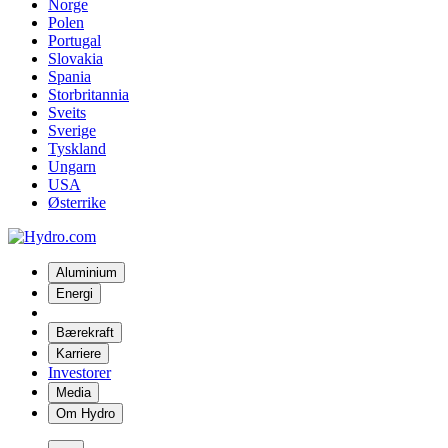
Norge
Polen
Portugal
Slovakia
Spania
Storbritannia
Sveits
Sverige
Tyskland
Ungarn
USA
Østerrike
Aluminium
Energi
Bærekraft
Karriere
Investorer
Media
Om Hydro