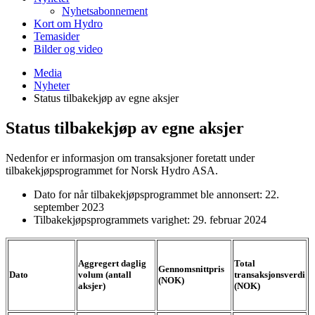
Nyhetsabonnement
Kort om Hydro
Temasider
Bilder og video
Media
Nyheter
Status tilbakekjøp av egne aksjer
Status tilbakekjøp av egne aksjer
Nedenfor er informasjon om transaksjoner foretatt under
tilbakekjøpsprogrammet for Norsk Hydro ASA.
Dato for når tilbakekjøpsprogrammet ble annonsert: 22.
september 2023
Tilbakekjøpsprogrammets varighet: 29. februar 2024
Aggregert daglig
To
ta
l
Gennomsnittpris
Dato
volum (antall
transaksjonsverdi
(NOK)
aksjer)
(NOK)