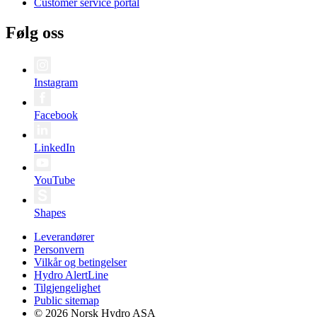
Customer service portal
Følg oss
Instagram
Facebook
LinkedIn
YouTube
Shapes
Leverandører
Personvern
Vilkår og betingelser
Hydro AlertLine
Tilgjengelighet
Public sitemap
© 2026 Norsk Hydro ASA