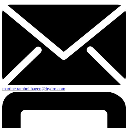
martine.rambol.hagen@hydro.com