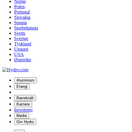
Norge
Polen
Portugal
Slovakia
Spania
Storbritannia
Sveits
Sverige
Tyskland
Ungarn
USA
Østerrike
Aluminium
Energi
Bærekraft
Karriere
Investorer
Media
Om Hydro