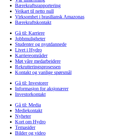
Bærekraftsrapportering
Veikart til netto null
Virksomhet i brasiliansk Amazonas
Bærekraftskontakt
Gå til:
Karriere
Jobbmuligheter
Studenter og nyutdannede
Livet i Hydro
Karriereområder
Møt våre medarbeidere
Rekrutteringsprosessen
Kontakt og vanlige spørsmål
Gå til:
Investorer
Informasjon for aksjonærer
Investorkontakt
Gå til:
Media
Mediekontakt
Nyheter
Kort om Hydro
Temasider
Bilder og video