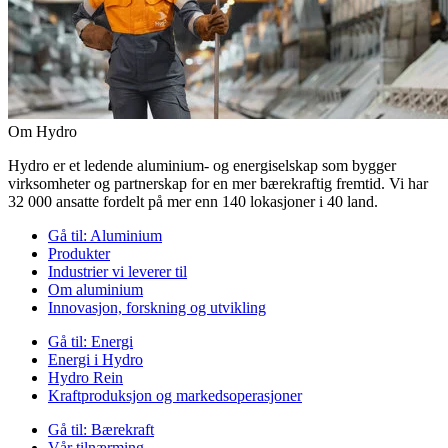
Om Hydro
Hydro er et ledende aluminium- og energiselskap som bygger
virksomheter og partnerskap for en mer bærekraftig fremtid. Vi har
32 000 ansatte fordelt på mer enn 140 lokasjoner i 40 land.
Gå til:
Aluminium
Produkter
Industrier vi leverer til
Om aluminium
Innovasjon, forskning og utvikling
Gå til:
Energi
Energi i Hydro
Hydro Rein
Kraftproduksjon og markedsoperasjoner
Gå til:
Bærekraft
Vår tilnærming