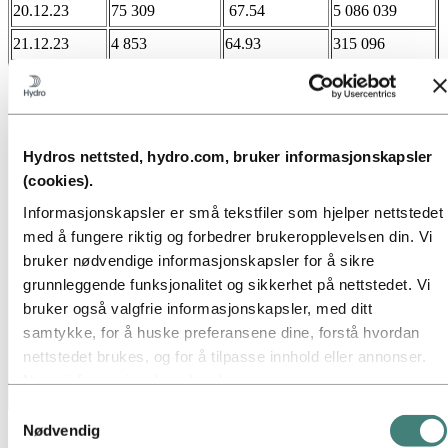
20.12.23
75 309
67.54
5 086 039
21.12.23
4 853
64.93
315 096
22.12.23
5 000
67.47
337 370
25.12.23
-
26.12.23
-
Hydros nettsted, hydro.com, bruker informasjonskapsler
(cookies).
Tidligere
13 885 336
transaksjoner
Informasjonskapsler er små tekstfiler som hjelper nettstedet
med å fungere riktig og forbedrer brukeropplevelsen din. Vi
bruker nødvendige informasjonskapsler for å sikre
grunnleggende funksjonalitet og sikkerhet på nettstedet. Vi
Totalt
bruker også valgfrie informasjonskapsler, med ditt
offentliggjorte
samtykke, for å huske preferansene dine, forstå hvordan
tilbakekjøp
13 970 498
62.37
871 290 807
nettstedet brukes, og for å tilpasse innhold eller annonser.
under
programmet
Noen informasjonskapsler plasseres av
tredjepartsleverandører hvis verktøy vi bruker for sikkerhet,
Samtykkevalg
analyse eller annonsering. Disse tredjepartene kan
Nødvendig
I forkant av tilbakekjøpsprogrammet eide Norsk Hydro totalt 15 096