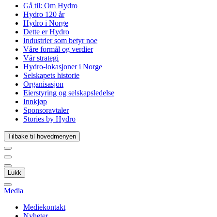
Gå til:
Om Hydro
Hydro 120 år
Hydro i Norge
Dette er Hydro
Industrier som betyr noe
Våre formål og verdier
Vår strategi
Hydro-lokasjoner i Norge
Selskapets historie
Organisasjon
Eierstyring og selskapsledelse
Innkjøp
Sponsoravtaler
Stories by Hydro
Tilbake til hovedmenyen
Lukk
Media
Mediekontakt
Nyheter