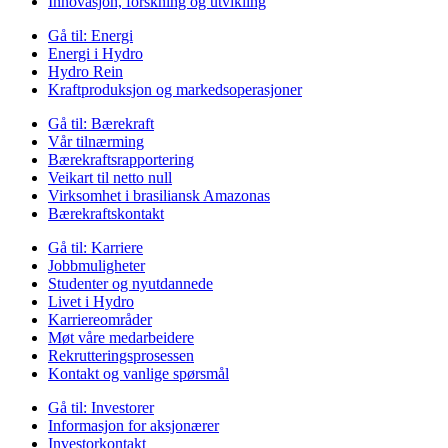
Innovasjon, forskning og utvikling
Gå til:
Energi
Energi i Hydro
Hydro Rein
Kraftproduksjon og markedsoperasjoner
Gå til:
Bærekraft
Vår tilnærming
Bærekraftsrapportering
Veikart til netto null
Virksomhet i brasiliansk Amazonas
Bærekraftskontakt
Gå til:
Karriere
Jobbmuligheter
Studenter og nyutdannede
Livet i Hydro
Karriereområder
Møt våre medarbeidere
Rekrutteringsprosessen
Kontakt og vanlige spørsmål
Gå til:
Investorer
Informasjon for aksjonærer
Investorkontakt