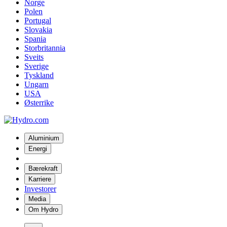
Norge
Polen
Portugal
Slovakia
Spania
Storbritannia
Sveits
Sverige
Tyskland
Ungarn
USA
Østerrike
Aluminium
Energi
Bærekraft
Karriere
Investorer
Media
Om Hydro