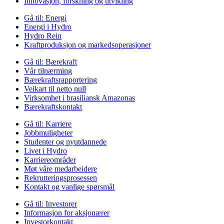
Innovasjon, forskning og utvikling
Gå til:
Energi
Energi i Hydro
Hydro Rein
Kraftproduksjon og markedsoperasjoner
Gå til:
Bærekraft
Vår tilnærming
Bærekraftsrapportering
Veikart til netto null
Virksomhet i brasiliansk Amazonas
Bærekraftskontakt
Gå til:
Karriere
Jobbmuligheter
Studenter og nyutdannede
Livet i Hydro
Karriereområder
Møt våre medarbeidere
Rekrutteringsprosessen
Kontakt og vanlige spørsmål
Gå til:
Investorer
Informasjon for aksjonærer
Investorkontakt