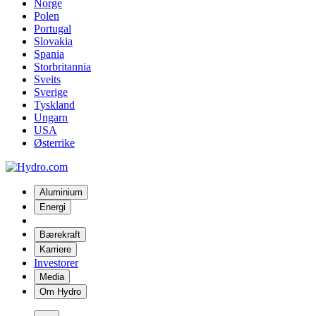
Norge
Polen
Portugal
Slovakia
Spania
Storbritannia
Sveits
Sverige
Tyskland
Ungarn
USA
Østerrike
Aluminium
Energi
Bærekraft
Karriere
Investorer
Media
Om Hydro