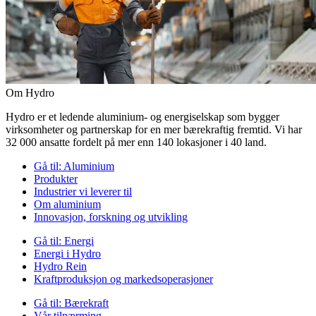
Om Hydro
Hydro er et ledende aluminium- og energiselskap som bygger
virksomheter og partnerskap for en mer bærekraftig fremtid. Vi har
32 000 ansatte fordelt på mer enn 140 lokasjoner i 40 land.
Gå til:
Aluminium
Produkter
Industrier vi leverer til
Om aluminium
Innovasjon, forskning og utvikling
Gå til:
Energi
Energi i Hydro
Hydro Rein
Kraftproduksjon og markedsoperasjoner
Gå til:
Bærekraft
Vår tilnærming