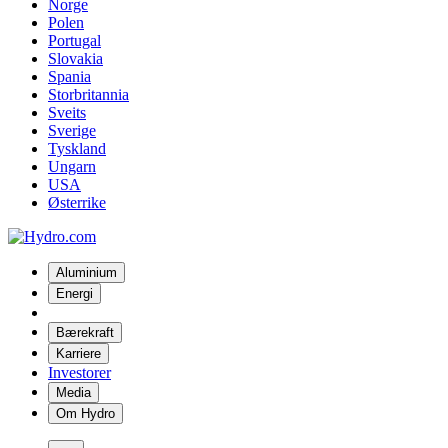
Norge
Polen
Portugal
Slovakia
Spania
Storbritannia
Sveits
Sverige
Tyskland
Ungarn
USA
Østerrike
Aluminium
Energi
Bærekraft
Karriere
Investorer
Media
Om Hydro