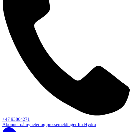
+47 93864271
Abonner på nyheter og pressemeldinger fra Hydro