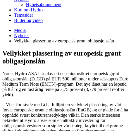
Nyhetsabonnement
Kort om Hydro
Temasider
Bilder og video
Media
Nyheter
Vellykket plassering av europeisk grønt obligasjonslån
Vellykket plassering av europeisk grønt
obligasjonslån
Norsk Hydro ASA har plassert et senior usikret europeisk grønt
obligasjonslån (EuGB) på EUR 500 millioner under selskapets Euro
Medium Term Note (EMTN)-program. Det nye lånet har en løpetid
på 8 år og en fast årlig rente på 3,75 prosent (3,779 prosent reoffer
yield).
– Vi er fornøyde med å ha fullført en vellykket plassering av vårt
første europeiske grønne obligasjonslån (EuGB) og er glade for å ha
oppnådd svært konkurransedyktige vilkår. Den sterke interessen
bekrefter at Hydro anses som en attraktiv investering for
obligasjonsinvestorer som støtter vår strategi knyttet til det grønne
skiftet i aluminiumsindustrien, drevet av fornybar energi, sier