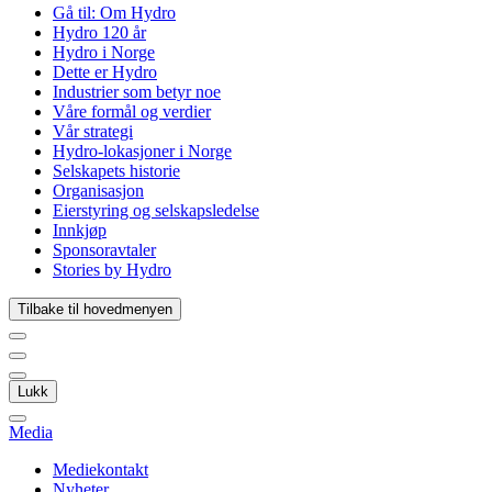
Gå til:
Om Hydro
Hydro 120 år
Hydro i Norge
Dette er Hydro
Industrier som betyr noe
Våre formål og verdier
Vår strategi
Hydro-lokasjoner i Norge
Selskapets historie
Organisasjon
Eierstyring og selskapsledelse
Innkjøp
Sponsoravtaler
Stories by Hydro
Tilbake til hovedmenyen
Lukk
Media
Mediekontakt
Nyheter