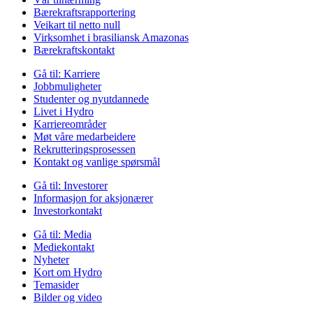
Bærekraftsrapportering
Veikart til netto null
Virksomhet i brasiliansk Amazonas
Bærekraftskontakt
Gå til:
Karriere
Jobbmuligheter
Studenter og nyutdannede
Livet i Hydro
Karriereområder
Møt våre medarbeidere
Rekrutteringsprosessen
Kontakt og vanlige spørsmål
Gå til:
Investorer
Informasjon for aksjonærer
Investorkontakt
Gå til:
Media
Mediekontakt
Nyheter
Kort om Hydro
Temasider
Bilder og video