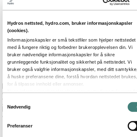
Gå til:
Om Hydro
Hydro 120 år
Hydro i Norge
Dette er Hydro
Hydros nettsted, hydro.com, bruker informasjonskapsler
Industrier som betyr noe
(cookies).
Våre formål og verdier
Vår strategi
Informasjonskapsler er små tekstfiler som hjelper nettstedet
Hydro-lokasjoner i Norge
med å fungere riktig og forbedrer brukeropplevelsen din. Vi
Selskapets historie
Organisasjon
bruker nødvendige informasjonskapsler for å sikre
Eierstyring og selskapsledelse
grunnleggende funksjonalitet og sikkerhet på nettstedet. Vi
Innkjøp
bruker også valgfrie informasjonskapsler, med ditt samtykke,
Sponsoravtaler
Stories by Hydro
å huske preferansene dine, forstå hvordan nettstedet brukes
for å tilpasse innhold eller annonser.
Tilbake til hovedmenyen
Noen informasjonskapsler plasseres av tredjepartsleverandø
hvis verktøy vi bruker for sikkerhet, analyse eller annonserin
Samtykkevalg
Disse tredjepartene kan kombinere informasjon innhentet fra
Nødvendig
Lukk
bruk av vårt nettsted med annen informasjon du har gitt dem
eller som de har samlet inn gjennom din bruk av deres tjenes
Preferanser
Tredjeparten som er oppført som ansvarlig for en
tredjepartscookie, er databehandler for personopplysningene