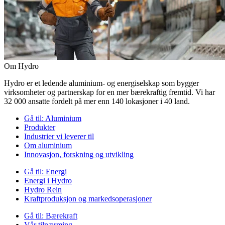
Om Hydro
Hydro er et ledende aluminium- og energiselskap som bygger
virksomheter og partnerskap for en mer bærekraftig fremtid. Vi har
32 000 ansatte fordelt på mer enn 140 lokasjoner i 40 land.
Gå til:
Aluminium
Produkter
Industrier vi leverer til
Om aluminium
Innovasjon, forskning og utvikling
Gå til:
Energi
Energi i Hydro
Hydro Rein
Kraftproduksjon og markedsoperasjoner
Gå til:
Bærekraft
Vår tilnærming