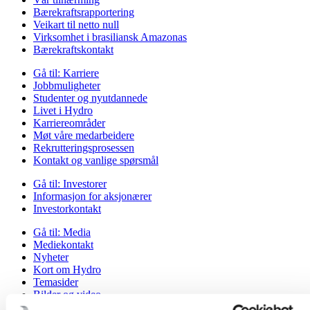
Bærekraftsrapportering
Veikart til netto null
Virksomhet i brasiliansk Amazonas
Bærekraftskontakt
Gå til:
Karriere
Jobbmuligheter
Studenter og nyutdannede
Livet i Hydro
Karriereområder
Møt våre medarbeidere
Rekrutteringsprosessen
Kontakt og vanlige spørsmål
Gå til:
Investorer
Informasjon for aksjonærer
Investorkontakt
Gå til:
Media
Mediekontakt
Nyheter
Kort om Hydro
Temasider
Bilder og video