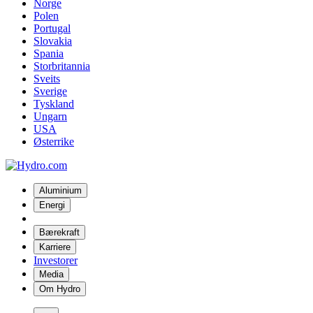
Norge
Polen
Portugal
Slovakia
Spania
Storbritannia
Sveits
Sverige
Tyskland
Ungarn
USA
Østerrike
Aluminium
Energi
Bærekraft
Karriere
Investorer
Media
Om Hydro