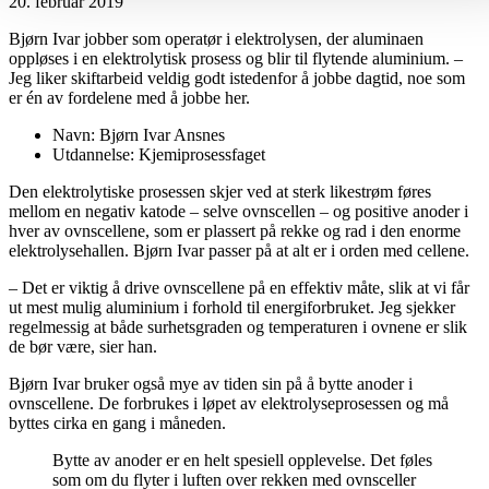
20. februar 2019
Bjørn Ivar jobber som operatør i elektrolysen, der aluminaen
oppløses i en elektrolytisk prosess og blir til flytende aluminium. –
Jeg liker skiftarbeid veldig godt istedenfor å jobbe dagtid, noe som
er én av fordelene med å jobbe her.
Navn: Bjørn Ivar Ansnes
Utdannelse: Kjemiprosessfaget
Den elektrolytiske prosessen skjer ved at sterk likestrøm føres
mellom en negativ katode – selve ovnscellen – og positive anoder i
hver av ovnscellene, som er plassert på rekke og rad i den enorme
elektrolysehallen. Bjørn Ivar passer på at alt er i orden med cellene.
– Det er viktig å drive ovnscellene på en effektiv måte, slik at vi får
ut mest mulig aluminium i forhold til energiforbruket. Jeg sjekker
regelmessig at både surhetsgraden og temperaturen i ovnene er slik
de bør være, sier han.
Bjørn Ivar bruker også mye av tiden sin på å bytte anoder i
ovnscellene. De forbrukes i løpet av elektrolyseprosessen og må
byttes cirka en gang i måneden.
Bytte av anoder er en helt spesiell opplevelse. Det føles
som om du flyter i luften over rekken med ovnsceller