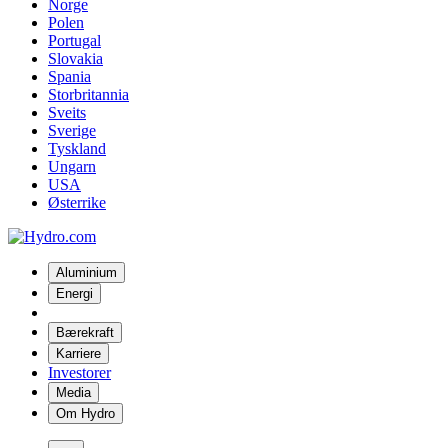
Norge
Polen
Portugal
Slovakia
Spania
Storbritannia
Sveits
Sverige
Tyskland
Ungarn
USA
Østerrike
Aluminium
Energi
Bærekraft
Karriere
Investorer
Media
Om Hydro