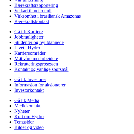
Bærekraftsrapportering
Veikart til netto null
Virksomhet i brasiliansk Amazonas
Bærekraftskontakt
Gå til:
Karriere
Jobbmuligheter
Studenter og nyutdannede
Livet i Hydro
Karriereområder
Møt våre medarbeidere
Rekrutteringsprosessen
Kontakt og vanlige spørsmål
Gå til:
Investorer
Informasjon for aksjonærer
Investorkontakt
Gå til:
Media
Mediekontakt
Nyheter
Kort om Hydro
Temasider
Bilder og video