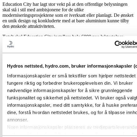
Education City har lagt stor vekt på at den offentlige belysningen
skal stå i stil med ambisjonene for de ulike
moderniseringsprosjektene som er iverksatt eller planlagt. De ønsket
en unik design og konkluderte med at bare aluminium kunne tilby
den ønskede attraktiviteten.
Totalt skal Education City installere hele 6000 nye lyktestolper.
Utfordrende spesiallaget design
Lyktestolpenes design er basert på flere aluminiumprofiler og en
Hydros nettsted, hydro.com, bruker informasjonskapsler (c
fotplate i støpt aluminium. Hovedprofilen er festet til fotplaten fire
steder, noe som i den originale designen ble løst med fire L-formede
Informasjonskapsler er små tekstfiler som hjelper nettstede
braketter – for å øke styrken. Profilen har også dørseksjoner der
kabler og andre ting kan bygges inn.
fungere riktig og forbedrer brukeropplevelsen din. Vi bruker
nødvendige informasjonskapsler for å sikre grunnleggende
Den koniske rørformen overskrider nesten grensene for hva som er
funksjonalitet og sikkerhet på nettstedet. Vi bruker også valgf
mulig med maskinell bearbeiding. Den er også kompleks, med 191
deler. En standardstolpe har vanligvis rundt 30 deler.
informasjonskapsler, med ditt samtykke, for å huske prefer
dine, forstå hvordan nettstedet brukes, og for å tilpasse innho
Forbedret design for økt styrke og reduserte
annonser.
kostnader
Noen informasjonskapsler plasseres av tredjepartsleverandø
Etter å ha levert de første 1200 lyktestolpene til Education City –
verktøy vi bruker for sikkerhet, analyse eller annonsering. D