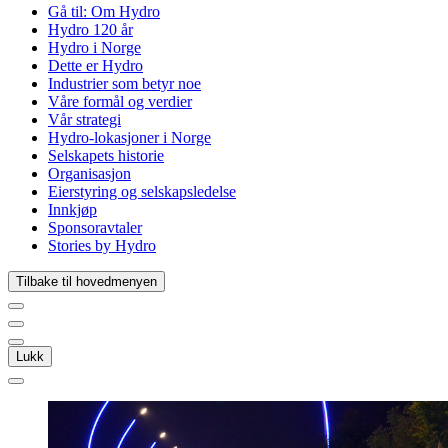
Gå til:
Om Hydro
Hydro 120 år
Hydro i Norge
Dette er Hydro
Industrier som betyr noe
Våre formål og verdier
Vår strategi
Hydro-lokasjoner i Norge
Selskapets historie
Organisasjon
Eierstyring og selskapsledelse
Innkjøp
Sponsoravtaler
Stories by Hydro
Tilbake til hovedmenyen
Lukk