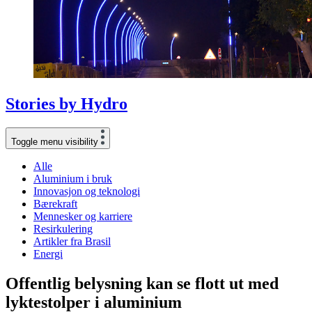
Stories
by
Hydro
Toggle menu visibility
Alle
Aluminium i bruk
Innovasjon og teknologi
Bærekraft
Mennesker og karriere
Resirkulering
Artikler fra Brasil
Energi
Offentlig belysning kan se flott ut med
lyktestolper i aluminium