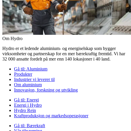
Om Hydro
Hydro er et ledende aluminium- og energiselskap som bygger
virksomheter og partnerskap for en mer bærekraftig fremtid. Vi har
32 000 ansatte fordelt på mer enn 140 lokasjoner i 40 land.
Gå til:
Aluminium
Produkter
Industrier vi leverer til
Om aluminium
Innovasjon, forskning og utvikling
Gå til:
Energi
Energi i Hydro
Hydro Rein
Kraftproduksjon og markedsoperasjoner
Gå til:
Bærekraft
Vår tilnærming