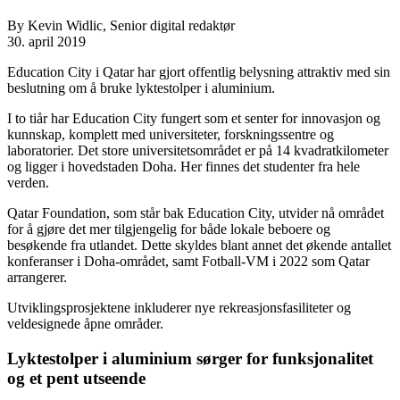
By Kevin Widlic, Senior digital redaktør
30. april 2019
Education City i Qatar har gjort offentlig belysning attraktiv med sin
beslutning om å bruke lyktestolper i aluminium.
I to tiår har Education City fungert som et senter for innovasjon og
kunnskap, komplett med universiteter, forskningssentre og
laboratorier. Det store universitetsområdet er på 14 kvadratkilometer
og ligger i hovedstaden Doha. Her finnes det studenter fra hele
verden.
Qatar Foundation, som står bak Education City, utvider nå området
for å gjøre det mer tilgjengelig for både lokale beboere og
besøkende fra utlandet. Dette skyldes blant annet det økende antallet
konferanser i Doha-området, samt Fotball-VM i 2022 som Qatar
arrangerer.
Utviklingsprosjektene inkluderer nye rekreasjonsfasiliteter og
veldesignede åpne områder.
Lyktestolper i aluminium sørger for funksjonalitet
og et pent utseende