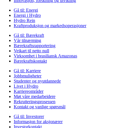
Innovasjon, forskning og utvikling
Gå til:
Energi
Energi i Hydro
Hydro Rein
Kraftproduksjon og markedsoperasjoner
Gå til:
Bærekraft
Vår tilnærming
Bærekraftsrapportering
Veikart til netto null
Virksomhet i brasiliansk Amazonas
Bærekraftskontakt
Gå til:
Karriere
Jobbmuligheter
Studenter og nyutdannede
Livet i Hydro
Karriereområder
Møt våre medarbeidere
Rekrutteringsprosessen
Kontakt og vanlige spørsmål
Gå til:
Investorer
Informasjon for aksjonærer
Investorkontakt