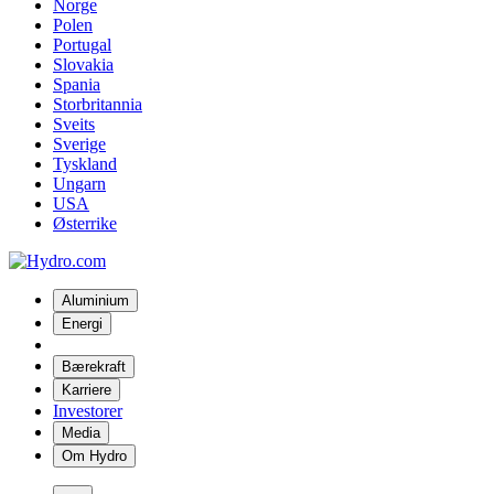
Norge
Polen
Portugal
Slovakia
Spania
Storbritannia
Sveits
Sverige
Tyskland
Ungarn
USA
Østerrike
Aluminium
Energi
Bærekraft
Karriere
Investorer
Media
Om Hydro