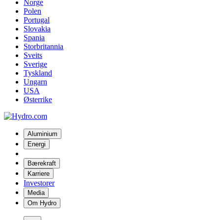
Norge
Polen
Portugal
Slovakia
Spania
Storbritannia
Sveits
Sverige
Tyskland
Ungarn
USA
Østerrike
Aluminium
Energi
Bærekraft
Karriere
Investorer
Media
Om Hydro