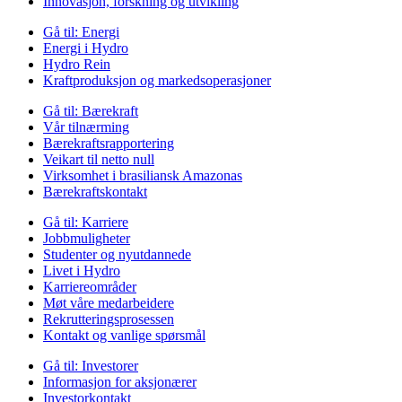
Innovasjon, forskning og utvikling
Gå til:
Energi
Energi i Hydro
Hydro Rein
Kraftproduksjon og markedsoperasjoner
Gå til:
Bærekraft
Vår tilnærming
Bærekraftsrapportering
Veikart til netto null
Virksomhet i brasiliansk Amazonas
Bærekraftskontakt
Gå til:
Karriere
Jobbmuligheter
Studenter og nyutdannede
Livet i Hydro
Karriereområder
Møt våre medarbeidere
Rekrutteringsprosessen
Kontakt og vanlige spørsmål
Gå til:
Investorer
Informasjon for aksjonærer
Investorkontakt