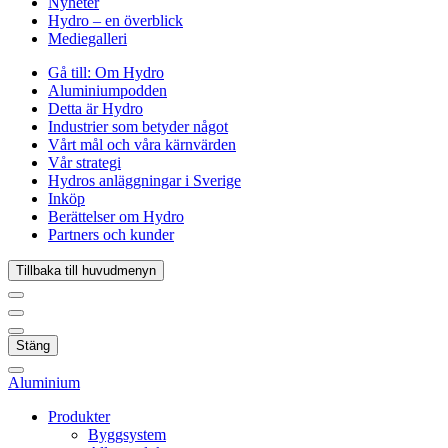
Nyheter
Hydro – en överblick
Mediegalleri
Gå till:
Om Hydro
Aluminiumpodden
Detta är Hydro
Industrier som betyder något
Vårt mål och våra kärnvärden
Vår strategi
Hydros anläggningar i Sverige
Inköp
Berättelser om Hydro
Partners och kunder
Tillbaka till huvudmenyn
Stäng
Aluminium
Produkter
Byggsystem