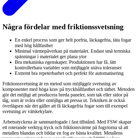
Några fördelar med friktionssvetsning
En enkel process som ger helt porfria, läckagefria, täta fogar
med hög hållfasthet
Minimal värmepåverkan på materialet. Endast små termiska
spänningar i materialet ger plana ytor
Bra mekaniska egenskaper. Produktionen har få, lätt
kontrollerbara variabler som möjliggör snäva toleranser
Extremt bra repeterbarhet och perfekt för automatisering
Friktionssvetsning är en metod som möjliggör svetsning av
komponenter med höga krav på tryckhållfasthet och täthet. Metoden
gör det möjligt att producera breda paneler, som tak eller sidor på
tåg, som är svåra eller omöjliga att pressa ut. Tekniken är också
överlägsen när det gäller att få läckagefria fogar som till exempel
svetsning av vätskekylare.
Arbetsstyckena är sammanfogade i fast tillstånd. Med FSW skapar
ett roterande verktyg tryck och friktionsvärme på fogytorna så att
metallen blandas och bildar en fog av bästa kvalitet. Metallens