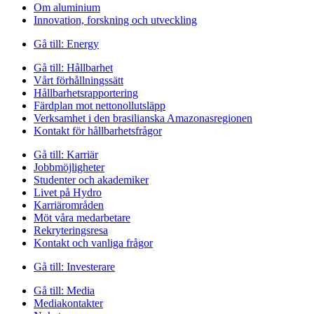
Om aluminium
Innovation, forskning och utveckling
Gå till:
Energy
Gå till:
Hållbarhet
Vårt förhållningssätt
Hållbarhetsrapportering
Färdplan mot nettonollutsläpp
Verksamhet i den brasilianska Amazonasregionen
Kontakt för hållbarhetsfrågor
Gå till:
Karriär
Jobbmöjligheter
Studenter och akademiker
Livet på Hydro
Karriärområden
Möt våra medarbetare
Rekryteringsresa
Kontakt och vanliga frågor
Gå till:
Investerare
Gå till:
Media
Mediakontakter