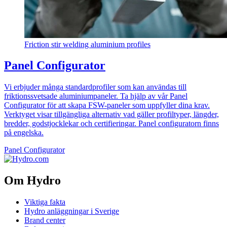
Friction stir welding aluminium profiles
Panel Configurator
Vi erbjuder många standardprofiler som kan användas till
friktionssvetsade aluminiumpaneler. Ta hjälp av vår Panel
Configurator för att skapa FSW-paneler som uppfyller dina krav.
Verktyget visar tillgängliga alternativ vad gäller profiltyper, längder,
bredder, godstjocklekar och certifieringar. Panel configuratorn finns
på engelska.
Panel Configurator
Om Hydro
Viktiga fakta
Hydro anläggningar i Sverige
Brand center