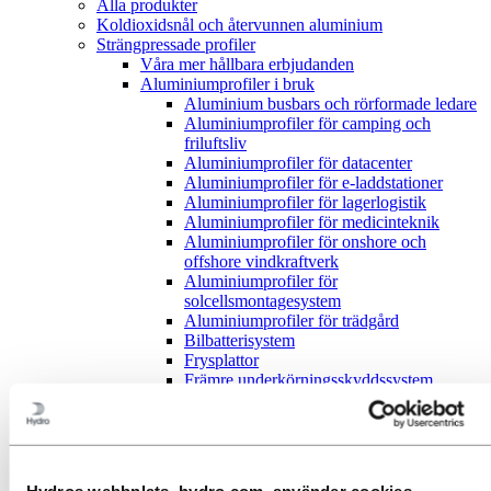
Alla produkter
Koldioxidsnål och återvunnen aluminium
Strängpressade profiler
Våra mer hållbara erbjudanden
Aluminiumprofiler i bruk
Aluminium busbars och rörformade ledare
Aluminiumprofiler för camping och
friluftsliv
Aluminiumprofiler för datacenter
Aluminiumprofiler för e-laddstationer
Aluminiumprofiler för lagerlogistik
Aluminiumprofiler för medicinteknik
Aluminiumprofiler för onshore och
offshore vindkraftverk
Aluminiumprofiler för
solcellsmontagesystem
Aluminiumprofiler för trädgård
Bilbatterisystem
Frysplattor
Främre underkörningsskyddssystem
(FUPS)
Komponenter för bussar
Komponenter för cyklar och lastcyklar
Krockhanteringssystem för fordon
Kylflänsar för bearbetning
Hydros webbplats, hydro.com, använder cookies.