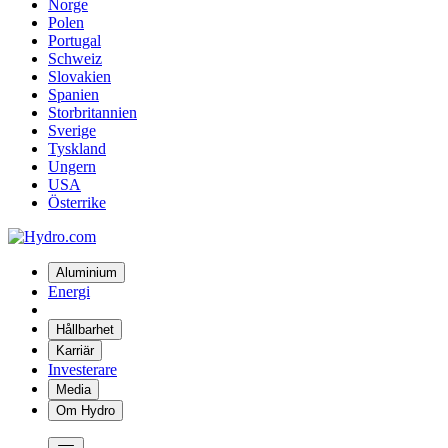
Norge
Polen
Portugal
Schweiz
Slovakien
Spanien
Storbritannien
Sverige
Tyskland
Ungern
USA
Österrike
Aluminium
Energi
Hållbarhet
Karriär
Investerare
Media
Om Hydro