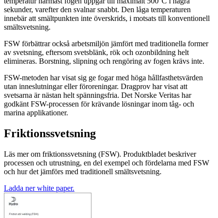
temperatur närmast fogen uppgår till maximalt 500°C i några
sekunder, varefter den svalnar snabbt. Den låga temperaturen
innebär att smältpunkten inte överskrids, i motsats till konventionell
smältsvetsning.
FSW förbättrar också arbetsmiljön jämfört med traditionella former
av svetsning, eftersom svetsblänk, rök och ozonbildning helt
elimineras. Borstning, slipning och rengöring av fogen krävs inte.
FSW-metoden har visat sig ge fogar med höga hållfasthetsvärden
utan inneslutningar eller föroreningar. Dragprov har visat att
svetsarna är nästan helt spänningsfria. Det Norske Veritas har
godkänt FSW-processen för krävande lösningar inom tåg- och
marina applikationer.
Friktionssvetsning
Läs mer om friktionssvetsning (FSW). Produktbladet beskriver
processen och utrustning, en del exempel och fördelarna med FSW
och hur det jämförs med traditionell smältsvetsning.
Ladda ner white paper.