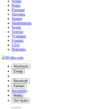
Norge
Polen
Portugal
Slovakia
Spania
Storbritannia
Sveits
Sverige
Tyskland
Ungarn
USA
Østerrike
Aluminium
Energi
Bærekraft
Karriere
Investorer
Media
Om Hydro