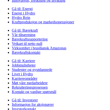
Innovasjon, forskning og utvikling
Gå til:
Energi
Energi i Hydro
Hydro Rein
Kraftproduksjon og markedsoperasjoner
Gå til:
Bærekraft
Vår tilnærming
Bærekraftsrapportering
Veikart til netto null
Virksomhet i brasiliansk Amazonas
Bærekraftskontakt
Gå til:
Karriere
Jobbmuligheter
Studenter og nyutdannede
Livet i Hydro
Karriereområder
Møt våre medarbeidere
Rekrutteringsprosessen
Kontakt og vanlige spørsmål
Gå til:
Investorer
Informasjon for aksjonærer
Investorkontakt