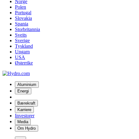
Norge
Polen
Portugal
Slovakia
Spania
Storbritannia
Sveits
Sverige
Tyskland
Ungarn
USA
Østerrike
Aluminium
Energi
Bærekraft
Karriere
Investorer
Media
Om Hydro