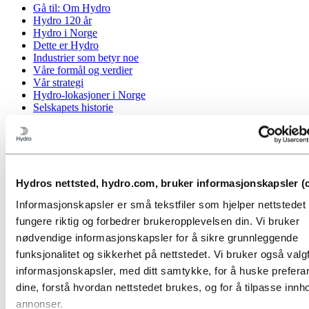
Gå til:
Om Hydro
Hydro 120 år
Hydro i Norge
Dette er Hydro
Industrier som betyr noe
Våre formål og verdier
Vår strategi
Hydro-lokasjoner i Norge
Selskapets historie
Organisasjon
Eierstyring og selskapsledelse
Innkjøp
Sponsoravtaler
Stories by Hydro
Hydros nettsted, hydro.com, bruker informasjonskapsler (c
Tilbake til hovedmenyen
Informasjonskapsler er små tekstfiler som hjelper nettstede
fungere riktig og forbedrer brukeropplevelsen din. Vi bruker
nødvendige informasjonskapsler for å sikre grunnleggende
Lukk
funksjonalitet og sikkerhet på nettstedet. Vi bruker også valgf
informasjonskapsler, med ditt samtykke, for å huske prefer
Aluminium
dine, forstå hvordan nettstedet brukes, og for å tilpasse innho
Produkter
annonser.
Industrier vi leverer til