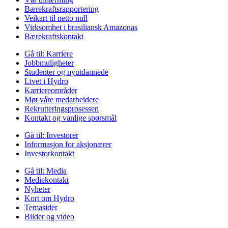
Bærekraftsrapportering
Veikart til netto null
Virksomhet i brasiliansk Amazonas
Bærekraftskontakt
Gå til:
Karriere
Jobbmuligheter
Studenter og nyutdannede
Livet i Hydro
Karriereområder
Møt våre medarbeidere
Rekrutteringsprosessen
Kontakt og vanlige spørsmål
Gå til:
Investorer
Informasjon for aksjonærer
Investorkontakt
Gå til:
Media
Mediekontakt
Nyheter
Kort om Hydro
Temasider
Bilder og video