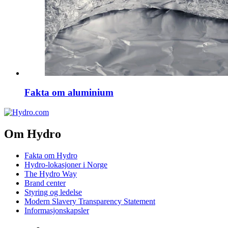
Fakta om aluminium
Om Hydro
Fakta om Hydro
Hydro-lokasjoner i Norge
The Hydro Way
Brand center
Styring og ledelse
Modern Slavery Transparency Statement
Informasjonskapsler