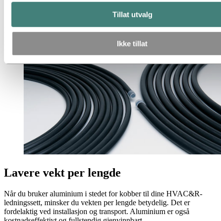
aluminium
Tillat utvalg
Et ledningssett i aluminium er et alternativ til kobber som kan
redusere vekten og minske kostnadene for
Ikke tillat
luftkondisjoneringsenheten din.
Lavere vekt per lengde
Når du bruker aluminium i stedet for kobber til dine HVAC&R-
ledningssett, minsker du vekten per lengde betydelig. Det er
fordelaktig ved installasjon og transport. Aluminium er også
kostnadseffektivt og fullstendig gjenvinnbart.