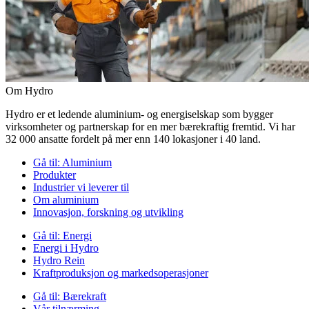
Om Hydro
Hydro er et ledende aluminium- og energiselskap som bygger
virksomheter og partnerskap for en mer bærekraftig fremtid. Vi har
32 000 ansatte fordelt på mer enn 140 lokasjoner i 40 land.
Gå til:
Aluminium
Produkter
Industrier vi leverer til
Om aluminium
Innovasjon, forskning og utvikling
Gå til:
Energi
Energi i Hydro
Hydro Rein
Kraftproduksjon og markedsoperasjoner
Gå til:
Bærekraft
Vår tilnærming