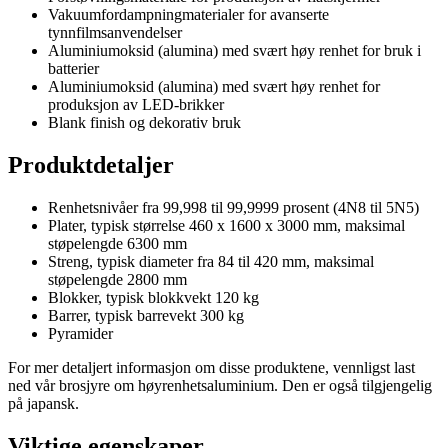
Vakuumfordampningmaterialer for avanserte
tynnfilmsanvendelser
Aluminiumoksid (alumina) med svært høy renhet for bruk i
batterier
Aluminiumoksid (alumina) med svært høy renhet for
produksjon av LED-brikker
Blank finish og dekorativ bruk
Produktdetaljer
Renhetsnivåer fra 99,998 til 99,9999 prosent (4N8 til 5N5)
Plater, typisk størrelse 460 x 1600 x 3000 mm, maksimal
støpelengde 6300 mm
Streng, typisk diameter fra 84 til 420 mm, maksimal
støpelengde 2800 mm
Blokker, typisk blokkvekt 120 kg
Barrer, typisk barrevekt 300 kg
Pyramider
For mer detaljert informasjon om disse produktene, vennligst last
ned vår brosjyre om høyrenhetsaluminium. Den er også tilgjengelig
på japansk.
Viktige egenskaper