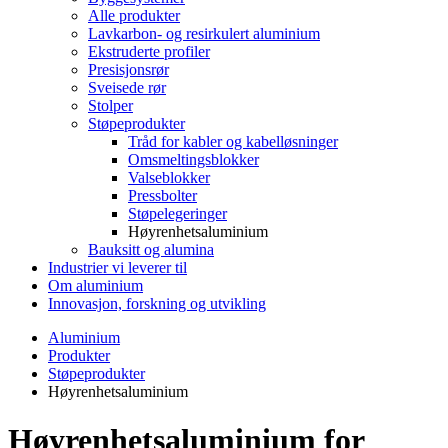
Alle produkter
Lavkarbon- og resirkulert aluminium
Ekstruderte profiler
Presisjonsrør
Sveisede rør
Stolper
Støpeprodukter
Tråd for kabler og kabelløsninger
Omsmeltingsblokker
Valseblokker
Pressbolter
Støpelegeringer
Høyrenhetsaluminium
Bauksitt og alumina
Industrier vi leverer til
Om aluminium
Innovasjon, forskning og utvikling
Aluminium
Produkter
Støpeprodukter
Høyrenhetsaluminium
Høyrenhetsaluminium for