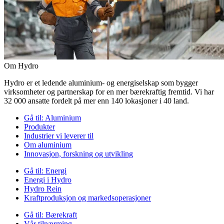
Om Hydro
Hydro er et ledende aluminium- og energiselskap som bygger
virksomheter og partnerskap for en mer bærekraftig fremtid. Vi har
32 000 ansatte fordelt på mer enn 140 lokasjoner i 40 land.
Gå til:
Aluminium
Produkter
Industrier vi leverer til
Om aluminium
Innovasjon, forskning og utvikling
Gå til:
Energi
Energi i Hydro
Hydro Rein
Kraftproduksjon og markedsoperasjoner
Gå til:
Bærekraft
Vår tilnærming