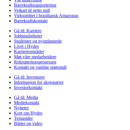
Bærekraftsrapportering
Veikart til netto null
Virksomhet i brasiliansk Amazonas
Bærekraftskontakt
Gå til:
Karriere
Jobbmuligheter
Studenter og nyutdannede
Livet i Hydro
Karriereområder
Møt våre medarbeidere
Rekrutteringsprosessen
Kontakt og vanlige spørsmål
Gå til:
Investorer
Informasjon for aksjonærer
Investorkontakt
Gå til:
Media
Mediekontakt
Nyheter
Kort om Hydro
Temasider
Bilder og video