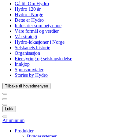
Gå til:
Om Hydro
Hydro 120 år
Hydro i Norge
Dette er Hydro
Industrier som betyr noe
Våre formål og verdier
Vår strategi
Hydro-lokasjoner i Norge
Selskapets historie
Organisasjon
Eierstyring og selskapsledelse
Innkjøp
Sponsoravtaler
Stories by Hydro
Tilbake til hovedmenyen
Lukk
Aluminium
Produkter
Byggesystemer