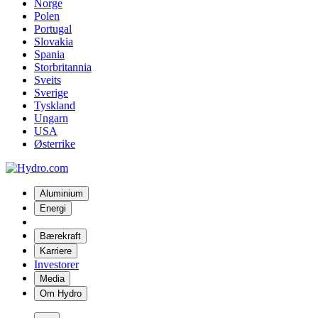
Norge
Polen
Portugal
Slovakia
Spania
Storbritannia
Sveits
Sverige
Tyskland
Ungarn
USA
Østerrike
Aluminium
Energi
Bærekraft
Karriere
Investorer
Media
Om Hydro