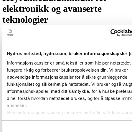
elektronikk og avanserte
teknologier
Vi tilbyr de høyeste kvalitetsstandarder i tett samarbeid med våre
kunder og gir deg skreddersydde løsninger som passer for dine
individuelle behov.
Hydros nettsted, hydro.com, bruker informasjonskapsler (c
Informasjonskapsler er små tekstfiler som hjelper nettstede
fungere riktig og forbedrer brukeropplevelsen din. Vi bruker
nødvendige informasjonskapsler for å sikre grunnleggende
funksjonalitet og sikkerhet på nettstedet. Vi bruker også valgf
informasjonskapsler, med ditt samtykke, for å huske prefer
dine, forstå hvordan nettstedet brukes, og for å tilpasse innho
annonser.
Noen informasjonskapsler plasseres av tredjepartsleverandø
Kontakt oss i dag for å snakke med en av våre eksperter om
verktøy vi bruker for sikkerhet, analyse eller annonsering. D
høyrenhetsaluminium
tredjepartene kan kombinere informasjon innhentet fra din br
Samtykkevalg