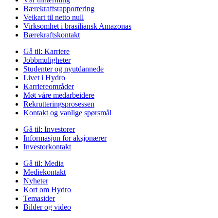
Bærekraftsrapportering
Veikart til netto null
Virksomhet i brasiliansk Amazonas
Bærekraftskontakt
Gå til:
Karriere
Jobbmuligheter
Studenter og nyutdannede
Livet i Hydro
Karriereområder
Møt våre medarbeidere
Rekrutteringsprosessen
Kontakt og vanlige spørsmål
Gå til:
Investorer
Informasjon for aksjonærer
Investorkontakt
Gå til:
Media
Mediekontakt
Nyheter
Kort om Hydro
Temasider
Bilder og video