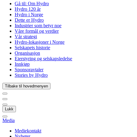
Gå til:
Om Hydro
Hydro 120 år
Hydro i Norge
Dette er Hydro
Industrier som betyr noe
Våre formål og verdier
Vår strategi
Hydro-lokasjoner i Norge
Selskapets historie
Organisasjon
Eierstyring og selskapsledelse
Innkjøp
Sponsoravtaler
Stories by Hydro
Tilbake til hovedmenyen
Lukk
Media
Mediekontakt
Nyheter