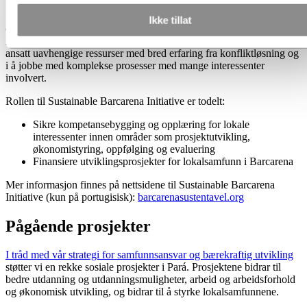
Sustainable Barcarena Initiative er en egen juridisk enhet, med egen
Ikke tillat
organisasjon. Sustainable Barcarena Initiative er finansiert av
Alunorte, men drives uavhengig av raffineriet. I prosjektet har vi
ansatt uavhengige ressurser med bred erfaring fra konfliktløsning og
i å jobbe med komplekse prosesser med mange interessenter
involvert.
Rollen til Sustainable Barcarena Initiative er todelt:
Sikre kompetansebygging og opplæring for lokale
interessenter innen områder som prosjektutvikling,
økonomistyring, oppfølging og evaluering
Finansiere utviklingsprosjekter for lokalsamfunn i Barcarena
Mer informasjon finnes på nettsidene til Sustainable Barcarena
Initiative (kun på portugisisk):
barcarenasustentavel.org
Pågående prosjekter
I tråd med vår strategi for samfunnsansvar og bærekraftig utvikling
støtter vi en rekke sosiale prosjekter i Pará. Prosjektene bidrar til
bedre utdanning og utdanningsmuligheter, arbeid og arbeidsforhold
og økonomisk utvikling, og bidrar til å styrke lokalsamfunnene.