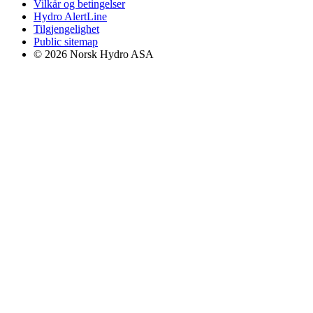
Vilkår og betingelser
Hydro AlertLine
Tilgjengelighet
Public sitemap
© 2026 Norsk Hydro ASA