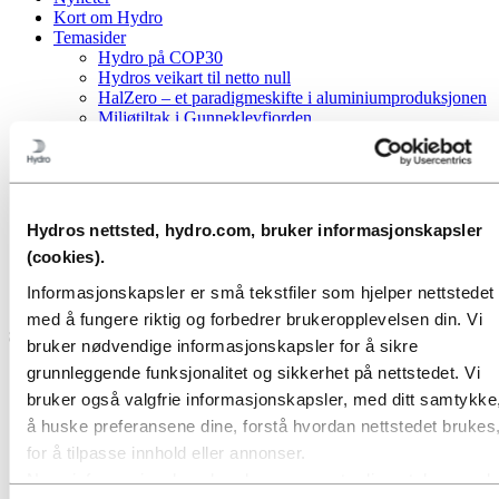
Kort om Hydro
Temasider
Hydro på COP30
Hydros veikart til netto null
HalZero – et paradigmeskifte i aluminiumproduksjonen
Miljøtiltak i Gunneklevfjorden
Cyberangrep på Hydro
Bilder og video
Media
Temasider
Hydros nettsted, hydro.com, bruker informasjonskapsler
Våre tiltak
Sustainable Barcarena Initiative og samfunnsinvesteringer
(cookies).
Informasjonskapsler er små tekstfiler som hjelper nettstedet
Sustainable Barcarena Initiative og
med å fungere riktig og forbedrer brukeropplevelsen din. Vi
samfunnsinvesteringer
bruker nødvendige informasjonskapsler for å sikre
grunnleggende funksjonalitet og sikkerhet på nettstedet. Vi
bruker også valgfrie informasjonskapsler, med ditt samtykke,
å huske preferansene dine, forstå hvordan nettstedet brukes
for å tilpasse innhold eller annonser.
Noen informasjonskapsler plasseres av tredjepartsleverandø