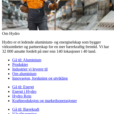
Om Hydro
Hydro er et ledende aluminium- og energiselskap som bygger
virksomheter og partnerskap for en mer bærekraftig fremtid. Vi har
32 000 ansatte fordelt på mer enn 140 lokasjoner i 40 land.
Gå til:
Aluminium
Produkter
Industrier vi leverer til
Om aluminium
Innovasjon, forskning og utvikling
Gå til:
Energi
Energi i Hydro
Hydro Rein
Kraftproduksjon og markedsoperasjoner
Gå til:
Bærekraft
Vår tilnærming