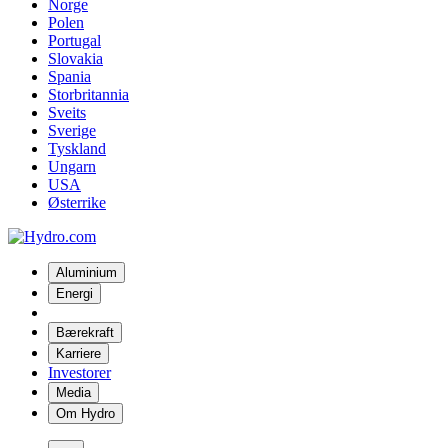
Norge
Polen
Portugal
Slovakia
Spania
Storbritannia
Sveits
Sverige
Tyskland
Ungarn
USA
Østerrike
Aluminium
Energi
Bærekraft
Karriere
Investorer
Media
Om Hydro