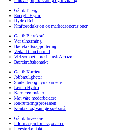
Innovasjon, forskning og utvikling
Gå til:
Energi
Energi i Hydro
Hydro Rein
Kraftproduksjon og markedsoperasjoner
Gå til:
Bærekraft
Vår tilnærming
Bærekraftsrapportering
Veikart til netto null
Virksomhet i brasiliansk Amazonas
Bærekraftskontakt
Gå til:
Karriere
Jobbmuligheter
Studenter og nyutdannede
Livet i Hydro
Karriereområder
Møt våre medarbeidere
Rekrutteringsprosessen
Kontakt og vanlige spørsmål
Gå til:
Investorer
Informasjon for aksjonærer
Investorkontakt