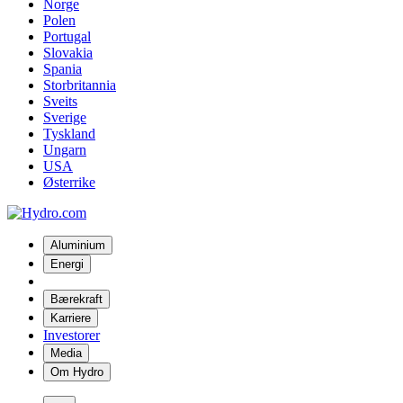
Norge
Polen
Portugal
Slovakia
Spania
Storbritannia
Sveits
Sverige
Tyskland
Ungarn
USA
Østerrike
Aluminium
Energi
Bærekraft
Karriere
Investorer
Media
Om Hydro