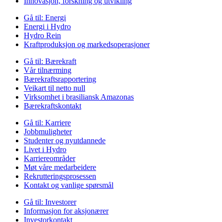
Innovasjon, forskning og utvikling
Gå til:
Energi
Energi i Hydro
Hydro Rein
Kraftproduksjon og markedsoperasjoner
Gå til:
Bærekraft
Vår tilnærming
Bærekraftsrapportering
Veikart til netto null
Virksomhet i brasiliansk Amazonas
Bærekraftskontakt
Gå til:
Karriere
Jobbmuligheter
Studenter og nyutdannede
Livet i Hydro
Karriereområder
Møt våre medarbeidere
Rekrutteringsprosessen
Kontakt og vanlige spørsmål
Gå til:
Investorer
Informasjon for aksjonærer
Investorkontakt