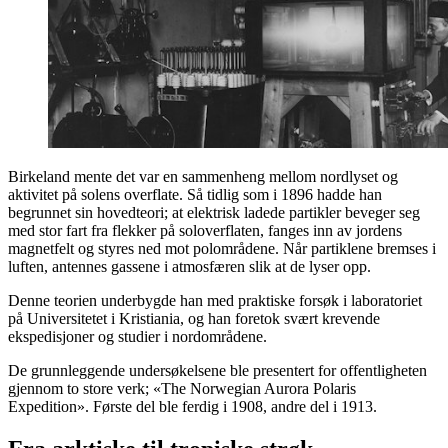
Birkeland mente det var en sammenheng mellom nordlyset og
aktivitet på solens overflate. Så tidlig som i 1896 hadde han
begrunnet sin hovedteori; at elektrisk ladede partikler beveger seg
med stor fart fra flekker på soloverflaten, fanges inn av jordens
magnetfelt og styres ned mot polområdene. Når partiklene bremses i
luften, antennes gassene i atmosfæren slik at de lyser opp.
Denne teorien underbygde han med praktiske forsøk i laboratoriet
på Universitetet i Kristiania, og han foretok svært krevende
ekspedisjoner og studier i nordområdene.
De grunnleggende undersøkelsene ble presentert for offentligheten
gjennom to store verk; «The Norwegian Aurora Polaris
Expedition». Første del ble ferdig i 1908, andre del i 1913.