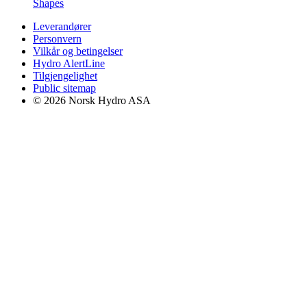
Shapes
Leverandører
Personvern
Vilkår og betingelser
Hydro AlertLine
Tilgjengelighet
Public sitemap
© 2026 Norsk Hydro ASA