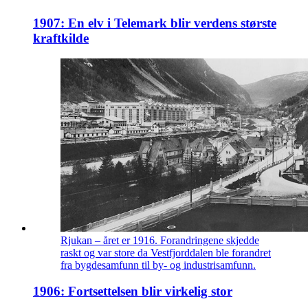
1907: En elv i Telemark blir verdens største
kraftkilde
Rjukan – året er 1916. Forandringene skjedde
raskt og var store da Vestfjorddalen ble forandret
fra bygdesamfunn til by- og industrisamfunn.
1906: Fortsettelsen blir virkelig stor