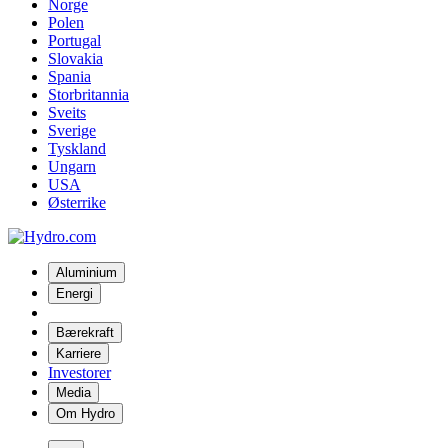
Norge
Polen
Portugal
Slovakia
Spania
Storbritannia
Sveits
Sverige
Tyskland
Ungarn
USA
Østerrike
Aluminium
Energi
Bærekraft
Karriere
Investorer
Media
Om Hydro