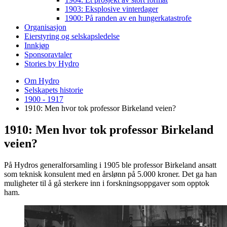
1903: Eksplosive vinterdager
1900: På randen av en hungerkatastrofe
Organisasjon
Eierstyring og selskapsledelse
Innkjøp
Sponsoravtaler
Stories by Hydro
Om Hydro
Selskapets historie
1900 - 1917
1910: Men hvor tok professor Birkeland veien?
1910: Men hvor tok professor Birkeland
veien?
På Hydros generalforsamling i 1905 ble professor Birkeland ansatt
som teknisk konsulent med en årslønn på 5.000 kroner. Det ga han
muligheter til å gå sterkere inn i forskningsoppgaver som opptok
ham.