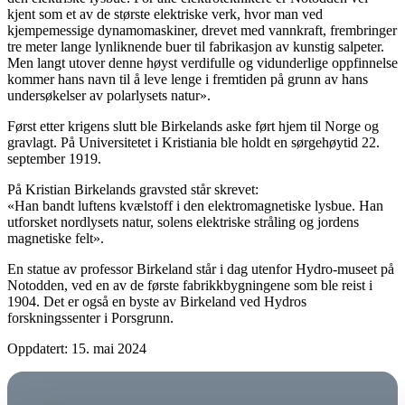
kjent som et av de største elektriske verk, hvor man ved
kjempemessige dynamomaskiner, drevet med vannkraft, frembringer
tre meter lange lynliknende buer til fabrikasjon av kunstig salpeter.
Men langt utover denne høyst verdifulle og vidunderlige oppfinnelse
kommer hans navn til å leve lenge i fremtiden på grunn av hans
undersøkelser av polarlysets natur».
Først etter krigens slutt ble Birkelands aske ført hjem til Norge og
gravlagt. På Universitetet i Kristiania ble holdt en sørgehøytid 22.
september 1919.
På Kristian Birkelands gravsted står skrevet:
«Han bandt luftens kvælstoff i den elektromagnetiske lysbue. Han
utforsket nordlysets natur, solens elektriske stråling og jordens
magnetiske felt».
En statue av professor Birkeland står i dag utenfor Hydro-museet på
Notodden, ved en av de første fabrikkbygningene som ble reist i
1904. Det er også en byste av Birkeland ved Hydros
forskningssenter i Porsgrunn.
Oppdatert: 15. mai 2024