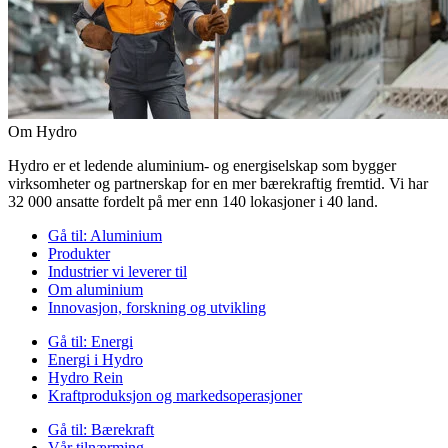
Om Hydro
Hydro er et ledende aluminium- og energiselskap som bygger
virksomheter og partnerskap for en mer bærekraftig fremtid. Vi har
32 000 ansatte fordelt på mer enn 140 lokasjoner i 40 land.
Gå til:
Aluminium
Produkter
Industrier vi leverer til
Om aluminium
Innovasjon, forskning og utvikling
Gå til:
Energi
Energi i Hydro
Hydro Rein
Kraftproduksjon og markedsoperasjoner
Gå til:
Bærekraft
Vår tilnærming