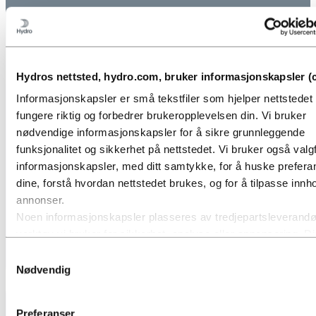
Hydros nettsted, hydro.com, bruker informasjonskapsler (c
Informasjonskapsler er små tekstfiler som hjelper nettstede
fungere riktig og forbedrer brukeropplevelsen din. Vi bruker
nødvendige informasjonskapsler for å sikre grunnleggende
funksjonalitet og sikkerhet på nettstedet. Vi bruker også valgf
informasjonskapsler, med ditt samtykke, for å huske prefer
dine, forstå hvordan nettstedet brukes, og for å tilpasse innho
annonser.
Noen informasjonskapsler plasseres av tredjepartsleverandø
verktøy vi bruker for sikkerhet, analyse eller annonsering. D
tredjepartene kan kombinere informasjon innhentet fra din br
Samtykkevalg
nettsted med annen informasjon du har gitt dem, eller som d
Nødvendig
samlet inn gjennom din bruk av deres tjenester. Tredjeparte
oppført som ansvarlig for en tredjepartscookie, er databehand
Preferanser