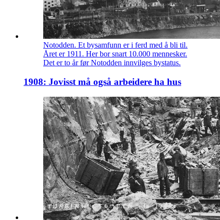
Notodden. Et bysamfunn er i ferd med å bli til.
Året er 1911. Her bor snart 10.000 mennesker.
Det er to år før Notodden innvilges bystatus.
1908: Jovisst må også arbeidere ha hus