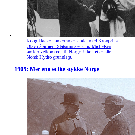
Kong Haakon ankommer landet med Kronprins
Olav på armen. Statsminister Chr. Michelsen
ønsker velkommen til Norge. Uken etter blir
Norsk Hydro grunnlagt.
1905: Mer enn et lite stykke Norge