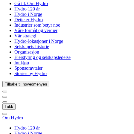
Gå til:
Om Hydro
Hydro 120 år
Hydro i Norge
Dette er Hydro
Industrier som betyr noe
Våre formål og verdier
Vår strategi
Hydro-lokasjoner i Norge
Selskapets historie
Organisasjon
Eierstyring og selskapsledelse
Innkjøp
Sponsoravtaler
Stories by Hydro
Tilbake til hovedmenyen
Lukk
Om Hydro
Hydro 120 år
Hydro i Norge