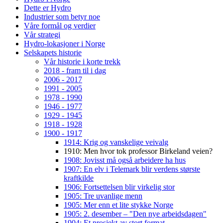
Dette er Hydro
Industrier som betyr noe
Våre formål og verdier
Vår strategi
Hydro-lokasjoner i Norge
Selskapets historie
Vår historie i korte trekk
2018 - fram til i dag
2006 - 2017
1991 - 2005
1978 - 1990
1946 - 1977
1929 - 1945
1918 - 1928
1900 - 1917
1914: Krig og vanskelige veivalg
1910: Men hvor tok professor Birkeland veien?
1908: Jovisst må også arbeidere ha hus
1907: En elv i Telemark blir verdens største
kraftkilde
1906: Fortsettelsen blir virkelig stor
1905: Tre uvanlige menn
1905: Mer enn et lite stykke Norge
1905: 2. desember – "Den nye arbeidsdagen"
1904: Et prosjekt av stort format