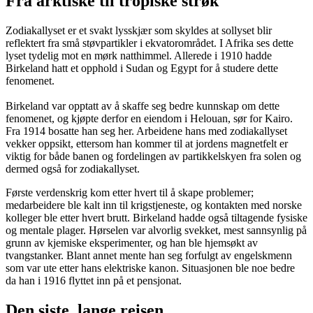
Fra arktiske til tropiske strøk
Zodiakallyset er et svakt lysskjær som skyldes at sollyset blir
reflektert fra små støvpartikler i ekvatorområdet. I Afrika ses dette
lyset tydelig mot en mørk natthimmel. Allerede i 1910 hadde
Birkeland hatt et opphold i Sudan og Egypt for å studere dette
fenomenet.
Birkeland var opptatt av å skaffe seg bedre kunnskap om dette
fenomenet, og kjøpte derfor en eiendom i Helouan, sør for Kairo.
Fra 1914 bosatte han seg her. Arbeidene hans med zodiakallyset
vekker oppsikt, ettersom han kommer til at jordens magnetfelt er
viktig for både banen og fordelingen av partikkelskyen fra solen og
dermed også for zodiakallyset.
Første verdenskrig kom etter hvert til å skape problemer;
medarbeidere ble kalt inn til krigstjeneste, og kontakten med norske
kolleger ble etter hvert brutt. Birkeland hadde også tiltagende fysiske
og mentale plager. Hørselen var alvorlig svekket, mest sannsynlig på
grunn av kjemiske eksperimenter, og han ble hjemsøkt av
tvangstanker. Blant annet mente han seg forfulgt av engelskmenn
som var ute etter hans elektriske kanon. Situasjonen ble noe bedre
da han i 1916 flyttet inn på et pensjonat.
Den siste, lange reisen