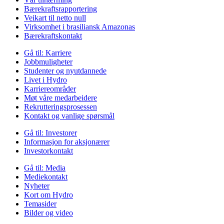
Bærekraftsrapportering
Veikart til netto null
Virksomhet i brasiliansk Amazonas
Bærekraftskontakt
Gå til:
Karriere
Jobbmuligheter
Studenter og nyutdannede
Livet i Hydro
Karriereområder
Møt våre medarbeidere
Rekrutteringsprosessen
Kontakt og vanlige spørsmål
Gå til:
Investorer
Informasjon for aksjonærer
Investorkontakt
Gå til:
Media
Mediekontakt
Nyheter
Kort om Hydro
Temasider
Bilder og video