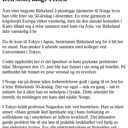
Året etter begynte Birkeland å planlegge hjemreise til Norge hvor
han ville feire sin 50-årsdag i desember. En reise gjennom et
krigsherjet Europa virket vanskelig, men da den danske konsulen i
Kairo tilbød seg å reise sammen med ham via Asia, var Birkeland
ikke vanskelig å be
Da de kom til Tokyo i Japan, bestemmer Birkeland seg for å bli her
en stund. Han ønsker å arbeide sammen med kolleger ved
Universitetet i Tokyo.
Under oppholdet her er det åpenbart at hans psykiske problemer
tiltar. Morgenen den 15. juni blir han funnet i sin seng på hotellet. På
nattbordet ble funnet en pose veronal og en revolver.
I Norge var på denne tiden forberedelsene godt i gang til en fest for
å feire Birkelands 50-årsdag. Det var også – nok en gang – tatt et
initiativ for å sikre han en nobelpris i fysikk. Dette arbeidet ble
innstilt, da meldingen om hans død nådde Norge.
I Tokyo holdt professor Nagaokas tale ved bisettelsen. Han sa blant
annet: «Hans geniale ånd åpenbarte seg i hans forklaring av
solflekkene og i utnyttelsen av luftens kvælstoff. Det århundrer
gamle problem ble til sist løst til praktisk brukbarhet ved hjelp av
den elektriske lysbue. For alle elektroteknikere er Notodden vel