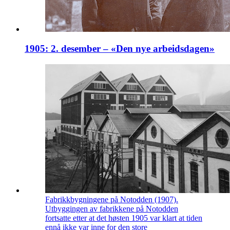
1905: 2. desember – «Den nye arbeidsdagen»
Fabrikkbygningene på Notodden (1907).
Utbyggingen av fabrikkene på Notodden
fortsatte etter at det høsten 1905 var klart at tiden
ennå ikke var inne for den store