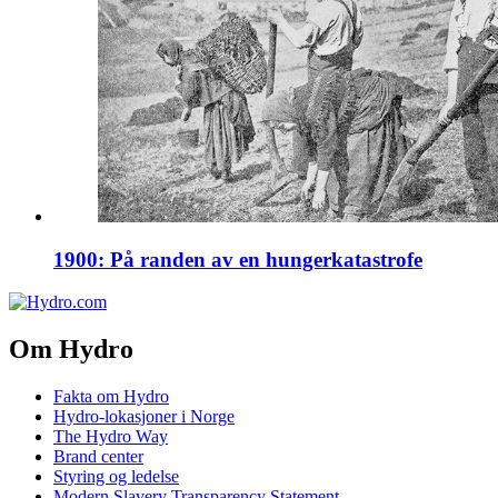
1900: På randen av en hungerkatastrofe
Om Hydro
Fakta om Hydro
Hydro-lokasjoner i Norge
The Hydro Way
Brand center
Styring og ledelse
Modern Slavery Transparency Statement