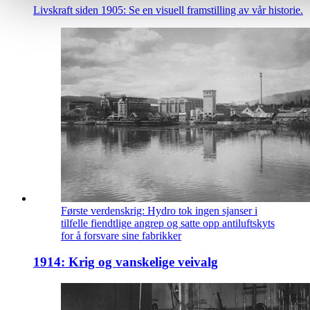
Livskraft siden 1905: Se en visuell framstilling av vår historie.
Første verdenskrig: Hydro tok ingen sjanser i
tilfelle fiendtlige angrep og satte opp antiluftskyts
for å forsvare sine fabrikker
1914: Krig og vanskelige veivalg