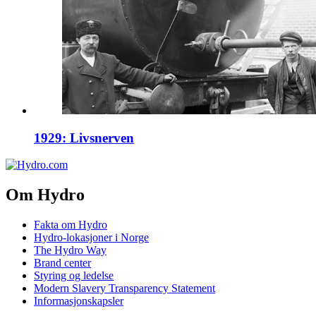
1929: Livsnerven
Om Hydro
Fakta om Hydro
Hydro-lokasjoner i Norge
The Hydro Way
Brand center
Styring og ledelse
Modern Slavery Transparency Statement
Informasjonskapsler