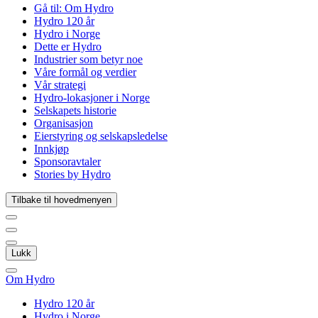
Gå til:
Om Hydro
Hydro 120 år
Hydro i Norge
Dette er Hydro
Industrier som betyr noe
Våre formål og verdier
Vår strategi
Hydro-lokasjoner i Norge
Selskapets historie
Organisasjon
Eierstyring og selskapsledelse
Innkjøp
Sponsoravtaler
Stories by Hydro
Tilbake til hovedmenyen
Lukk
Om Hydro
Hydro 120 år
Hydro i Norge