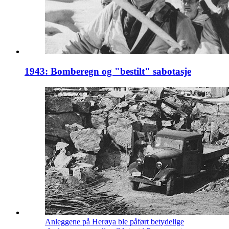
1943: Bomberegn og "bestilt" sabotasje
Anleggene på Herøya ble påført betydelige