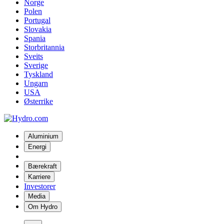
Norge
Polen
Portugal
Slovakia
Spania
Storbritannia
Sveits
Sverige
Tyskland
Ungarn
USA
Østerrike
Aluminium
Energi
Bærekraft
Karriere
Investorer
Media
Om Hydro