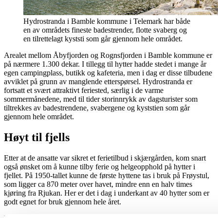
Hydrostranda i Bamble kommune i Telemark har både
en av områdets fineste badestrender, flotte svaberg og
en tilrettelagt kyststi som går gjennom hele området.
Arealet mellom Åbyfjorden og Rognsfjorden i Bamble kommune er
på nærmere 1.300 dekar. I tillegg til hytter hadde stedet i mange år
egen campingplass, butikk og kafeteria, men i dag er disse tilbudene
avviklet på grunn av manglende etterspørsel. Hydrostranda er
fortsatt et svært attraktivt feriested, særlig i de varme
sommermånedene, med til tider storinnrykk av dagsturister som
tiltrekkes av badestrendene, svabergene og kyststien som går
gjennom hele området.
Høyt til fjells
Etter at de ansatte var sikret et ferietilbud i skjærgården, kom snart
også ønsket om å kunne tilby ferie og helgeopphold på hytter i
fjellet. På 1950-tallet kunne de første hyttene tas i bruk på Frøystul,
som ligger ca 870 meter over havet, mindre enn en halv times
kjøring fra Rjukan. Her er det i dag i underkant av 40 hytter som er
godt egnet for bruk gjennom hele året.