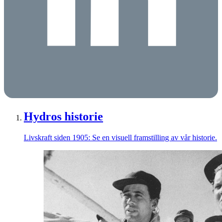
Hydros historie
Livskraft siden 1905: Se en visuell framstilling av vår historie.