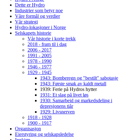
Dette er Hydro
Industrier som betyr noe
Våre formål og verdier
Vår strategi
Hydro-lokasjoner i Norge
Selskapets historie
Vår historie i korte trekk
2018 - fram til i dag
2006 - 2017
1991 - 2005
1978 - 1990
1946 - 1977
1929 - 1945
1943: Bomberegn og "bestilt" sabotasje
1943: Første smak av kaldt metall
1939: Ferie på Hydros hytter
1931: Et slag på livet løs
1930: Samarbeid og markedsdeling i
depresjonens tiår
1929: Livsnerven
1918 - 1928
1900 - 1917
Organisasjon
Eierstyring og selskapsledelse
Innkjøp