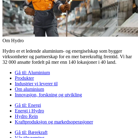
Om Hydro
Hydro er et ledende aluminium- og energiselskap som bygger
virksomheter og partnerskap for en mer bærekraftig fremtid. Vi har
32 000 ansatte fordelt på mer enn 140 lokasjoner i 40 land.
Gå til:
Aluminium
Produkter
Industrier vi leverer til
Om aluminium
Innovasjon, forskning og utvikling
Gå til:
Energi
Energi i Hydro
Hydro Rein
Kraftproduksjon og markedsoperasjoner
Gå til:
Bærekraft
Vår tilnærming