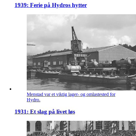
1939: Ferie på Hydros hytter
Menstad var et viktig lager- og omlastested for
Hydro.
1931: Et slag på livet løs