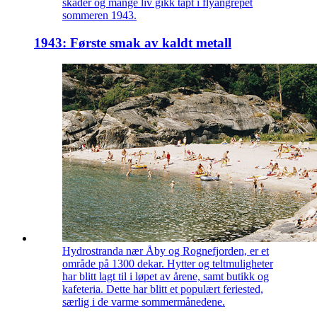
skader og mange liv gikk tapt i flyangrepet
sommeren 1943.
1943: Første smak av kaldt metall
Hydrostranda nær Åby og Rognefjorden, er et
område på 1300 dekar. Hytter og teltmuligheter
har blitt lagt til i løpet av årene, samt butikk og
kafeteria. Dette har blitt et populært feriested,
særlig i de varme sommermånedene.