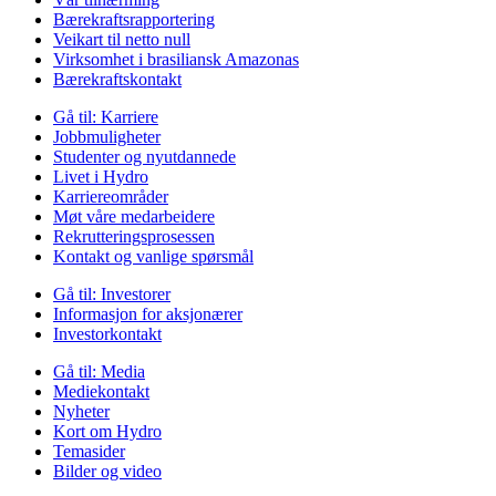
Bærekraftsrapportering
Veikart til netto null
Virksomhet i brasiliansk Amazonas
Bærekraftskontakt
Gå til:
Karriere
Jobbmuligheter
Studenter og nyutdannede
Livet i Hydro
Karriereområder
Møt våre medarbeidere
Rekrutteringsprosessen
Kontakt og vanlige spørsmål
Gå til:
Investorer
Informasjon for aksjonærer
Investorkontakt
Gå til:
Media
Mediekontakt
Nyheter
Kort om Hydro
Temasider
Bilder og video