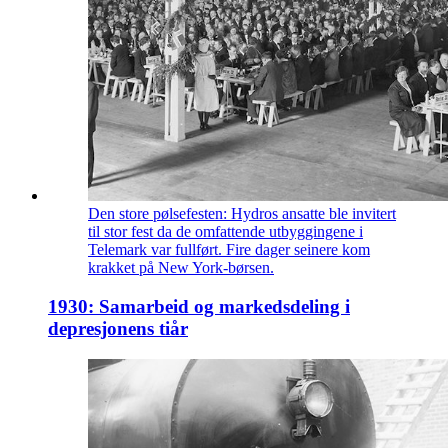
Den store pølsefesten: Hydros ansatte ble invitert
til stor fest da de omfattende utbyggingene i
Telemark var fullført. Fire dager seinere kom
krakket på New York-børsen.
1930: Samarbeid og markedsdeling i
depresjonens tiår