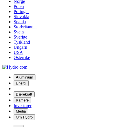
Norge
Polen
Portugal
Slovakia
Spania
Storbritannia
Sveits
Sverige
Tyskland
Ungarn
USA
Østerrike
Aluminium
Energi
Bærekraft
Karriere
Investorer
Media
Om Hydro