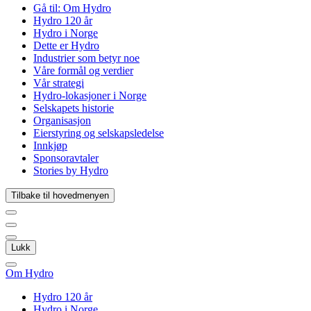
Gå til:
Om Hydro
Hydro 120 år
Hydro i Norge
Dette er Hydro
Industrier som betyr noe
Våre formål og verdier
Vår strategi
Hydro-lokasjoner i Norge
Selskapets historie
Organisasjon
Eierstyring og selskapsledelse
Innkjøp
Sponsoravtaler
Stories by Hydro
Tilbake til hovedmenyen
Lukk
Om Hydro
Hydro 120 år
Hydro i Norge