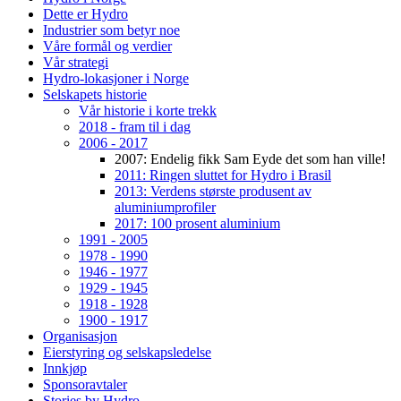
Dette er Hydro
Industrier som betyr noe
Våre formål og verdier
Vår strategi
Hydro-lokasjoner i Norge
Selskapets historie
Vår historie i korte trekk
2018 - fram til i dag
2006 - 2017
2007: Endelig fikk Sam Eyde det som han ville!
2011: Ringen sluttet for Hydro i Brasil
2013: Verdens største produsent av
aluminiumprofiler
2017: 100 prosent aluminium
1991 - 2005
1978 - 1990
1946 - 1977
1929 - 1945
1918 - 1928
1900 - 1917
Organisasjon
Eierstyring og selskapsledelse
Innkjøp
Sponsoravtaler
Stories by Hydro