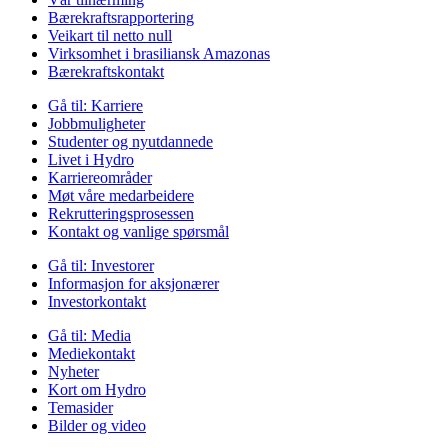
Bærekraftsrapportering
Veikart til netto null
Virksomhet i brasiliansk Amazonas
Bærekraftskontakt
Gå til:
Karriere
Jobbmuligheter
Studenter og nyutdannede
Livet i Hydro
Karriereområder
Møt våre medarbeidere
Rekrutteringsprosessen
Kontakt og vanlige spørsmål
Gå til:
Investorer
Informasjon for aksjonærer
Investorkontakt
Gå til:
Media
Mediekontakt
Nyheter
Kort om Hydro
Temasider
Bilder og video