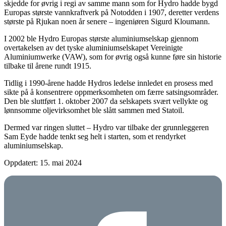
skjedde for øvrig i regi av samme mann som for Hydro hadde bygd
Europas største vannkraftverk på Notodden i 1907, deretter verdens
største på Rjukan noen år senere – ingeniøren Sigurd Kloumann.
I 2002 ble Hydro Europas største aluminiumselskap gjennom
overtakelsen av det tyske aluminiumselskapet Vereinigte
Aluminiumwerke (VAW), som for øvrig også kunne føre sin historie
tilbake til årene rundt 1915.
Tidlig i 1990-årene hadde Hydros ledelse innledet en prosess med
sikte på å konsentrere oppmerksomheten om færre satsingsområder.
Den ble sluttført 1. oktober 2007 da selskapets svært vellykte og
lønnsomme oljevirksomhet ble slått sammen med Statoil.
Dermed var ringen sluttet – Hydro var tilbake der grunnleggeren
Sam Eyde hadde tenkt seg helt i starten, som et rendyrket
aluminiumselskap.
Oppdatert: 15. mai 2024