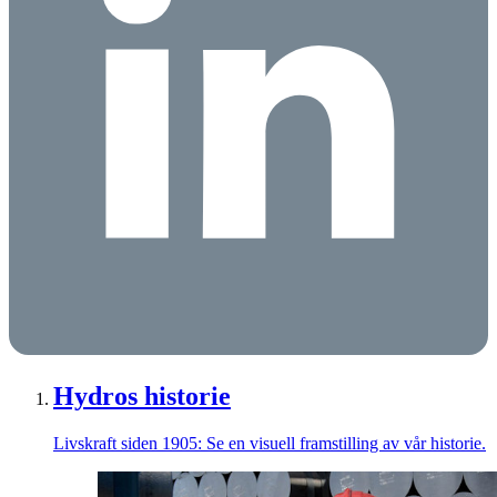
Hydros historie
Livskraft siden 1905: Se en visuell framstilling av vår historie.