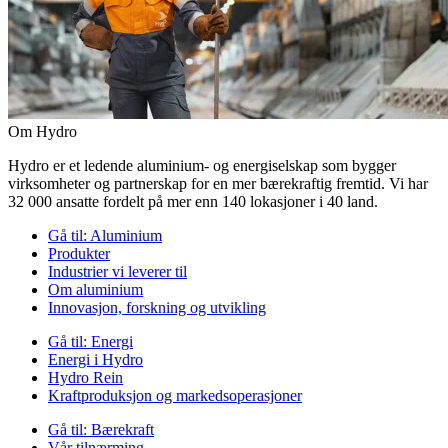
Om Hydro
Hydro er et ledende aluminium- og energiselskap som bygger
virksomheter og partnerskap for en mer bærekraftig fremtid. Vi har
32 000 ansatte fordelt på mer enn 140 lokasjoner i 40 land.
Gå til:
Aluminium
Produkter
Industrier vi leverer til
Om aluminium
Innovasjon, forskning og utvikling
Gå til:
Energi
Energi i Hydro
Hydro Rein
Kraftproduksjon og markedsoperasjoner
Gå til:
Bærekraft
Vår tilnærming