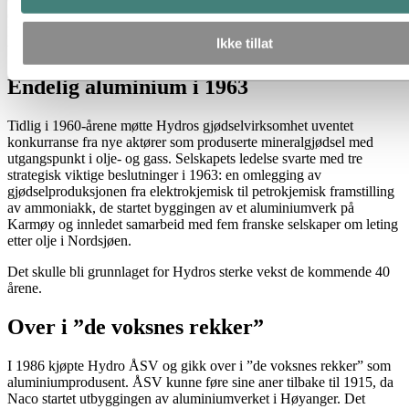
okkupasjonsmakten. De store lettmetallanleggene på Herøya ved
Porsgrunn ble imidlertid bombet av amerikanerne i 1944, rett før de
Ikke tillat
var klare til å starte produksjonen.
Endelig aluminium i 1963
Tidlig i 1960-årene møtte Hydros gjødselvirksomhet uventet
konkurranse fra nye aktører som produserte mineralgjødsel med
utgangspunkt i olje- og gass. Selskapets ledelse svarte med tre
strategisk viktige beslutninger i 1963: en omlegging av
gjødselproduksjonen fra elektrokjemisk til petrokjemisk framstilling
av ammoniakk, de startet byggingen av et aluminiumverk på
Karmøy og innledet samarbeid med fem franske selskaper om leting
etter olje i Nordsjøen.
Det skulle bli grunnlaget for Hydros sterke vekst de kommende 40
årene.
Over i ”de voksnes rekker”
I 1986 kjøpte Hydro ÅSV og gikk over i ”de voksnes rekker” som
aluminiumprodusent. ÅSV kunne føre sine aner tilbake til 1915, da
Naco startet utbyggingen av aluminiumverket i Høyanger. Det