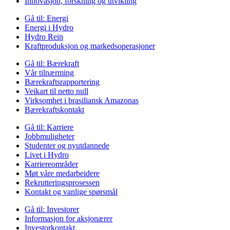
Innovasjon, forskning og utvikling
Gå til:
Energi
Energi i Hydro
Hydro Rein
Kraftproduksjon og markedsoperasjoner
Gå til:
Bærekraft
Vår tilnærming
Bærekraftsrapportering
Veikart til netto null
Virksomhet i brasiliansk Amazonas
Bærekraftskontakt
Gå til:
Karriere
Jobbmuligheter
Studenter og nyutdannede
Livet i Hydro
Karriereområder
Møt våre medarbeidere
Rekrutteringsprosessen
Kontakt og vanlige spørsmål
Gå til:
Investorer
Informasjon for aksjonærer
Investorkontakt