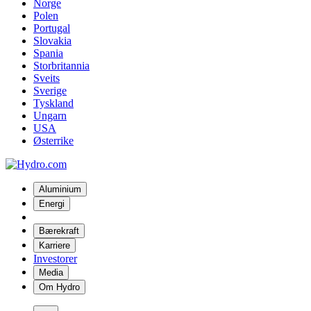
Norge
Polen
Portugal
Slovakia
Spania
Storbritannia
Sveits
Sverige
Tyskland
Ungarn
USA
Østerrike
Aluminium
Energi
Bærekraft
Karriere
Investorer
Media
Om Hydro