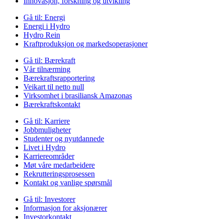
Innovasjon, forskning og utvikling
Gå til:
Energi
Energi i Hydro
Hydro Rein
Kraftproduksjon og markedsoperasjoner
Gå til:
Bærekraft
Vår tilnærming
Bærekraftsrapportering
Veikart til netto null
Virksomhet i brasiliansk Amazonas
Bærekraftskontakt
Gå til:
Karriere
Jobbmuligheter
Studenter og nyutdannede
Livet i Hydro
Karriereområder
Møt våre medarbeidere
Rekrutteringsprosessen
Kontakt og vanlige spørsmål
Gå til:
Investorer
Informasjon for aksjonærer
Investorkontakt