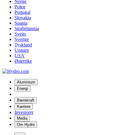
Norge
Polen
Portugal
Slovakia
Spania
Storbritannia
Sveits
Sverige
Tyskland
Ungarn
USA
Østerrike
Aluminium
Energi
Bærekraft
Karriere
Investorer
Media
Om Hydro