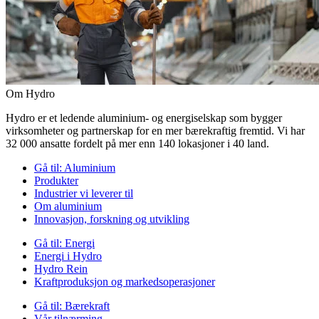
Om Hydro
Hydro er et ledende aluminium- og energiselskap som bygger
virksomheter og partnerskap for en mer bærekraftig fremtid. Vi har
32 000 ansatte fordelt på mer enn 140 lokasjoner i 40 land.
Gå til:
Aluminium
Produkter
Industrier vi leverer til
Om aluminium
Innovasjon, forskning og utvikling
Gå til:
Energi
Energi i Hydro
Hydro Rein
Kraftproduksjon og markedsoperasjoner
Gå til:
Bærekraft
Vår tilnærming