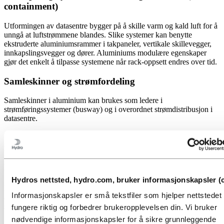
containment)
Utformingen av datasentre bygger på å skille varm og kald luft for å
unngå at luftstrømmene blandes. Slike systemer kan benytte
ekstruderte aluminiumsrammer i takpaneler, vertikale skillevegger,
innkapslingsvegger og dører. Aluminiums modulære egenskaper
gjør det enkelt å tilpasse systemene når rack-oppsett endres over tid.
Samleskinner og strømfordeling
Samleskinner i aluminium kan brukes som ledere i
strømføringssystemer (busway) og i overordnet strømdistribusjon i
datasentre.
Selv om aluminium har lavere elektrisk ledningsevne enn materialer
som kobber, gir det betydelige fordeler når det gjelder vekt og
kostnad. For storskala kraftdistribusjon, der plassbegrensninger er
mindre kritiske, er samleskinner i aluminium et stadig mer vanlig
valg.
Hydros nettsted, hydro.com, bruker informasjonskapsler (c
Hydro kan levere ekstruderte samleskinner og rør for elektriske
Informasjonskapsler er små tekstfiler som hjelper nettstede
applikasjoner, og denne erfaringen er direkte overførbar til
strømsystemer i datasentre.
fungere riktig og forbedrer brukeropplevelsen din. Vi bruker
nødvendige informasjonskapsler for å sikre grunnleggende