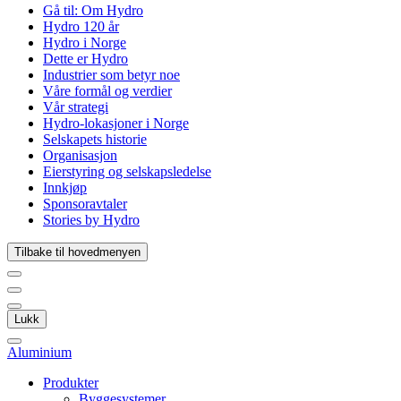
Gå til:
Om Hydro
Hydro 120 år
Hydro i Norge
Dette er Hydro
Industrier som betyr noe
Våre formål og verdier
Vår strategi
Hydro-lokasjoner i Norge
Selskapets historie
Organisasjon
Eierstyring og selskapsledelse
Innkjøp
Sponsoravtaler
Stories by Hydro
Tilbake til hovedmenyen
Lukk
Aluminium
Produkter
Byggesystemer