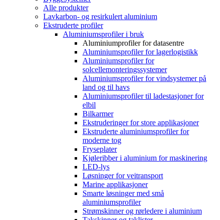
Alle produkter
Lavkarbon- og resirkulert aluminium
Ekstruderte profiler
Aluminiumsprofiler i bruk
Aluminiumprofiler for datasentre
Aluminiumsprofiler for lagerlogistikk
Aluminiumsprofiler for
solcellemonteringssystemer
Aluminiumsprofiler for vindsystemer på
land og til havs
Aluminiumsprofiler til ladestasjoner for
elbil
Bilkarmer
Ekstruderinger for store applikasjoner
Ekstruderte aluminiumsprofiler for
moderne tog
Fryseplater
Kjøleribber i aluminium for maskinering
LED-lys
Løsninger for veitransport
Marine applikasjoner
Smarte løsninger med små
aluminiumsprofiler
Strømskinner og rørledere i aluminium
Takskinner og taklister