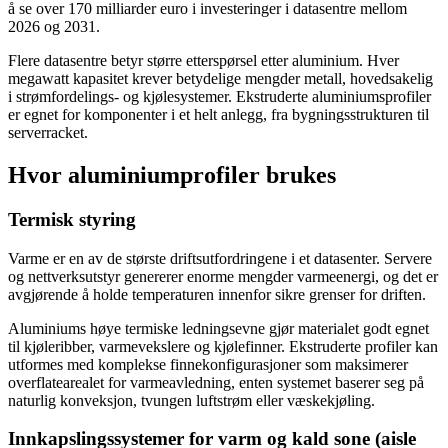
å se over 170 milliarder euro i investeringer i datasentre mellom
2026 og 2031.
Flere datasentre betyr større etterspørsel etter aluminium. Hver
megawatt kapasitet krever betydelige mengder metall, hovedsakelig
i strømfordelings- og kjølesystemer. Ekstruderte aluminiumsprofiler
er egnet for komponenter i et helt anlegg, fra bygningsstrukturen til
serverracket.
Hvor aluminiumprofiler brukes
Termisk styring
Varme er en av de største driftsutfordringene i et datasenter. Servere
og nettverksutstyr genererer enorme mengder varmeenergi, og det er
avgjørende å holde temperaturen innenfor sikre grenser for driften.
Aluminiums høye termiske ledningsevne gjør materialet godt egnet
til kjøleribber, varmevekslere og kjølefinner. Ekstruderte profiler kan
utformes med komplekse finnekonfigurasjoner som maksimerer
overflatearealet for varmeavledning, enten systemet baserer seg på
naturlig konveksjon, tvungen luftstrøm eller væskekjøling.
Innkapslingssystemer for varm og kald sone (aisle