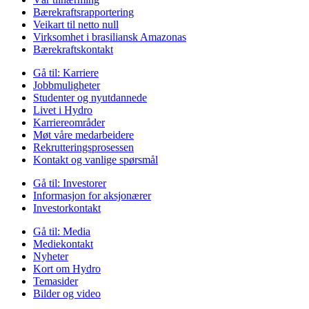
Bærekraftsrapportering
Veikart til netto null
Virksomhet i brasiliansk Amazonas
Bærekraftskontakt
Gå til:
Karriere
Jobbmuligheter
Studenter og nyutdannede
Livet i Hydro
Karriereområder
Møt våre medarbeidere
Rekrutteringsprosessen
Kontakt og vanlige spørsmål
Gå til:
Investorer
Informasjon for aksjonærer
Investorkontakt
Gå til:
Media
Mediekontakt
Nyheter
Kort om Hydro
Temasider
Bilder og video