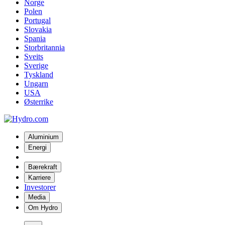
Norge
Polen
Portugal
Slovakia
Spania
Storbritannia
Sveits
Sverige
Tyskland
Ungarn
USA
Østerrike
Aluminium
Energi
Bærekraft
Karriere
Investorer
Media
Om Hydro