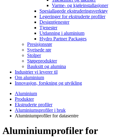
Varme- og kjøleinstallasjoner
Spesiallagede ekstruderingsverktøy
Legeringer for ekstruderte profiler
Designtjenester
Tjenester
Utdanning i aluminium
Hydro Partner Packages
Presisjonsrør
Sveisede rør
Stolper
Støpeprodukter
Bauksitt og alumina
Industrier vi leverer til
Om aluminium
Innovasjon, forskning og utvikling
Aluminium
Produkter
Ekstruderte profiler
Aluminiumsprofiler i bruk
Aluminiumprofiler for datasentre
Aluminiumprofiler for