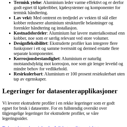
Termisk ytelse
: Aluminium leder varme effektivt og er derfor
godt egnet til kjøleribber, kjølesystemer og komponenter for
termisk håndtering.
Lav vekt:
Med omtrent en tredjedel av vekten til stål eller
kobber reduserer aluminium strukturelle belastninger og
forenkler håndtering og installasjon.
Kostnadsfordeler
: Aluminium har lavere materialkostnad enn
kobber, noe som er særlig relevant ved store volumer.
Designfleksibilitet
: Ekstruderte profiler kan integrere flere
funksjoner i ett og samme tverrsnitt og dermed erstatte flere
separate komponenter.
Korrosjonsbestandighet
: Aluminium er naturlig
motstandsdyktig mot korrosjon, noe som gir lengre levetid og
mindre behov for vedlikehold.
Resirkulerbart
: Aluminium er 100 prosent resirkulerbart uten
tap av egenskaper.
Legeringer for datasenterapplikasjoner
Vi leverer ekstruderte profiler i en rekke legeringer som er godt
egnet for bruk i datasentre. For en fullstendig oversikt over
tilgjengelige legeringer for ekstruderte profiler, se våre
legeringssider.