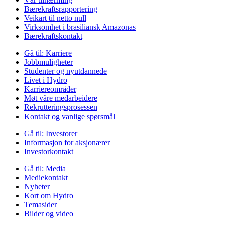
Bærekraftsrapportering
Veikart til netto null
Virksomhet i brasiliansk Amazonas
Bærekraftskontakt
Gå til:
Karriere
Jobbmuligheter
Studenter og nyutdannede
Livet i Hydro
Karriereområder
Møt våre medarbeidere
Rekrutteringsprosessen
Kontakt og vanlige spørsmål
Gå til:
Investorer
Informasjon for aksjonærer
Investorkontakt
Gå til:
Media
Mediekontakt
Nyheter
Kort om Hydro
Temasider
Bilder og video