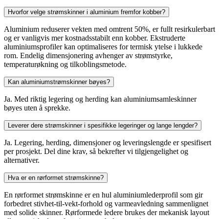
Hvorfor velge strømskinner i aluminium fremfor kobber?
Aluminium reduserer vekten med omtrent 50%, er fullt resirkulerbart
og er vanligvis mer kostnadsstabilt enn kobber. Ekstruderte
aluminiumsprofiler kan optimaliseres for termisk ytelse i lukkede
rom. Endelig dimensjonering avhenger av strømstyrke,
temperaturøkning og tilkoblingsmetode.
Kan aluminiumstrømskinner bøyes?
Ja. Med riktig legering og herding kan aluminiumsamleskinner
bøyes uten å sprekke.
Leverer dere strømskinner i spesifikke legeringer og lange lengder?
Ja. Legering, herding, dimensjoner og leveringslengde er spesifisert
per prosjekt. Del dine krav, så bekrefter vi tilgjengelighet og
alternativer.
Hva er en rørformet strømskinne?
En rørformet strømskinne er en hul aluminiumlederprofil som gir
forbedret stivhet-til-vekt-forhold og varmeavledning sammenlignet
med solide skinner. Rørformede ledere brukes der mekanisk layout