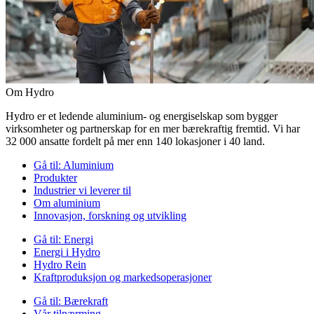
Om Hydro
Hydro er et ledende aluminium- og energiselskap som bygger
virksomheter og partnerskap for en mer bærekraftig fremtid. Vi har
32 000 ansatte fordelt på mer enn 140 lokasjoner i 40 land.
Gå til:
Aluminium
Produkter
Industrier vi leverer til
Om aluminium
Innovasjon, forskning og utvikling
Gå til:
Energi
Energi i Hydro
Hydro Rein
Kraftproduksjon og markedsoperasjoner
Gå til:
Bærekraft
Vår tilnærming