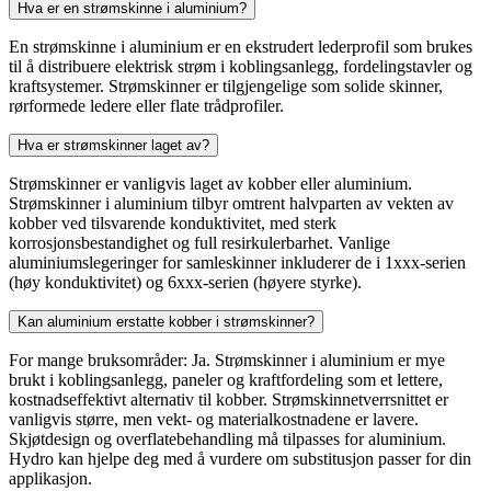
Hva er en strømskinne i aluminium?
En strømskinne i aluminium er en ekstrudert lederprofil som brukes
til å distribuere elektrisk strøm i koblingsanlegg, fordelingstavler og
kraftsystemer. Strømskinner er tilgjengelige som solide skinner,
rørformede ledere eller flate trådprofiler.
Hva er strømskinner laget av?
Strømskinner er vanligvis laget av kobber eller aluminium.
Strømskinner i aluminium tilbyr omtrent halvparten av vekten av
kobber ved tilsvarende konduktivitet, med sterk
korrosjonsbestandighet og full resirkulerbarhet. Vanlige
aluminiumslegeringer for samleskinner inkluderer de i 1xxx-serien
(høy konduktivitet) og 6xxx-serien (høyere styrke).
Kan aluminium erstatte kobber i strømskinner?
For mange bruksområder: Ja. Strømskinner i aluminium er mye
brukt i koblingsanlegg, paneler og kraftfordeling som et lettere,
kostnadseffektivt alternativ til kobber. Strømskinnetverrsnittet er
vanligvis større, men vekt- og materialkostnadene er lavere.
Skjøtdesign og overflatebehandling må tilpasses for aluminium.
Hydro kan hjelpe deg med å vurdere om substitusjon passer for din
applikasjon.