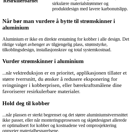
Resirkulerbarhet
sirkulære materialstrømmer og
produktdesign med lavere karbonutslipp.
Når bør man vurdere å bytte til strømskinner i
aluminium
Aluminium er ikke en direkte erstatning for kobber i alle design. Det
riktige valget avhenger av tilgjengelig plass, strømstyrke,
tilkoblingsdesign, installasjonskrav og total systemkostnad.
Vurder strømskinner i aluminium
vektreduksjon er en prioritet, applikasjonen tillater et
...når
større tverrsnitt, du ønsker å redusere eksponering for
svingninger i kobberprisen, eller bærekraftsmålene dine
favoriserer resirkulerbare materialer.
Hold deg til kobber
...når plassen er sterkt begrenset og det større aluminiumstverrsnittet
ikke passer, eller når monteringsprosessen og skjøtdesignet allerede
er optimalisert for kobber og kostnadene ved omprosjektering
oppveier materialbesparelsene.