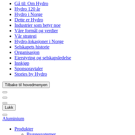
Gå til:
Om Hydro
Hydro 120 år
Hydro i Norge
Dette er Hydro
Industrier som betyr noe
Våre formål og verdier
Vår strategi
Hydro-lokasjoner i Norge
Selskapets historie
Organisasjon
Eierstyring og selskapsledelse
Innkjøp
Sponsoravtaler
Stories by Hydro
Tilbake til hovedmenyen
Lukk
Aluminium
Produkter
Byggesystemer