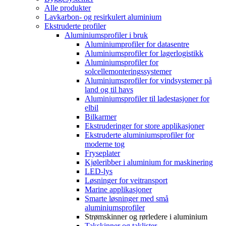
Alle produkter
Lavkarbon- og resirkulert aluminium
Ekstruderte profiler
Aluminiumsprofiler i bruk
Aluminiumprofiler for datasentre
Aluminiumsprofiler for lagerlogistikk
Aluminiumsprofiler for
solcellemonteringssystemer
Aluminiumsprofiler for vindsystemer på
land og til havs
Aluminiumsprofiler til ladestasjoner for
elbil
Bilkarmer
Ekstruderinger for store applikasjoner
Ekstruderte aluminiumsprofiler for
moderne tog
Fryseplater
Kjøleribber i aluminium for maskinering
LED-lys
Løsninger for veitransport
Marine applikasjoner
Smarte løsninger med små
aluminiumsprofiler
Strømskinner og rørledere i aluminium
Takskinner og taklister