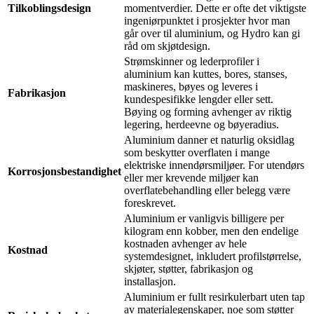
Tilkoblingsdesign
momentverdier. Dette er ofte det viktigste
ingeniørpunktet i prosjekter hvor man
går over til aluminium, og Hydro kan gi
råd om skjøtdesign.
Strømskinner og lederprofiler i
aluminium kan kuttes, bores, stanses,
maskineres, bøyes og leveres i
Fabrikasjon
kundespesifikke lengder eller sett.
Bøying og forming avhenger av riktig
legering, herdeevne og bøyeradius.
Aluminium danner et naturlig oksidlag
som beskytter overflaten i mange
elektriske innendørsmiljøer. For utendørs
Korrosjonsbestandighet
eller mer krevende miljøer kan
overflatebehandling eller belegg være
foreskrevet.
Aluminium er vanligvis billigere per
kilogram enn kobber, men den endelige
kostnaden avhenger av hele
Kostnad
systemdesignet, inkludert profilstørrelse,
skjøter, støtter, fabrikasjon og
installasjon.
Aluminium er fullt resirkulerbart uten tap
av materialegenskaper, noe som støtter