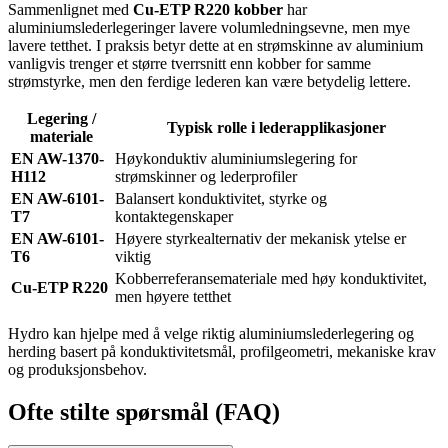
Sammenlignet med
Cu-ETP R220 kobber
har
aluminiumslederlegeringer lavere volumledningsevne, men mye
lavere tetthet. I praksis betyr dette at en strømskinne av aluminium
vanligvis trenger et større tverrsnitt enn kobber for samme
strømstyrke, men den ferdige lederen kan være betydelig lettere.
Legering /
Typisk rolle i lederapplikasjoner
materiale
EN AW-1370-
Høykonduktiv aluminiumslegering for
H112
strømskinner og lederprofiler
EN AW-6101-
Balansert konduktivitet, styrke og
T7
kontaktegenskaper
EN AW-6101-
Høyere styrkealternativ der mekanisk ytelse er
T6
viktig
Kobberreferansemateriale med høy konduktivitet,
Cu-ETP R220
men høyere tetthet
Hydro kan hjelpe med å velge riktig aluminiumslederlegering og
herding basert på konduktivitetsmål, profilgeometri, mekaniske krav
og produksjonsbehov.
Ofte stilte spørsmål (FAQ)