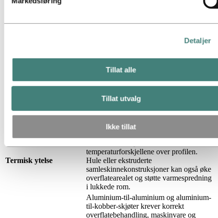
Markedsføring
Punkt å evaluere
Hva du bør vurdere
Aluminium er mindre ledende enn
kobber i volum, så en strømskinne i
Detaljer
Elektrisk
aluminium trenger vanligvis et større
dimensjonering
tverrsnitt for samme strømstyrke. Dette
bør kontrolleres tidlig i plassbegrensede
skap, koblingsanlegg og innkapslinger.
Tillat alle
Selv med et større tverrsnitt er
aluminiumledere vanligvis mye lettere
enn kobberekvivalenter. Dette kan
Tillat utvalg
Vekt
redusere belastningen på
støttekonstruksjoner og forenkle
håndtering og installasjon.
Ikke tillat
Aluminium leder varme effektivt, noe
som bidrar til å jevne ut
temperaturforskjellene over profilen.
Termisk ytelse
Hule eller ekstruderte
samleskinnekonstruksjoner kan også øke
overflatearealet og støtte varmespredning
i lukkede rom.
Aluminium-til-aluminium og aluminium-
til-kobber-skjøter krever korrekt
overflatebehandling, maskinvare og