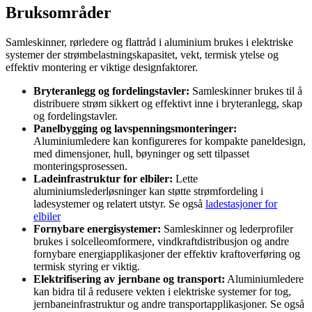
Bruksområder
Samleskinner, rørledere og flattråd i aluminium brukes i elektriske
systemer der strømbelastningskapasitet, vekt, termisk ytelse og
effektiv montering er viktige designfaktorer.
Bryteranlegg og fordelingstavler:
Samleskinner brukes til å
distribuere strøm sikkert og effektivt inne i bryteranlegg, skap
og fordelingstavler.
Panelbygging og lavspenningsmonteringer:
Aluminiumledere kan konfigureres for kompakte paneldesign,
med dimensjoner, hull, bøyninger og sett tilpasset
monteringsprosessen.
Ladeinfrastruktur for elbiler:
Lette
aluminiumslederløsninger kan støtte strømfordeling i
ladesystemer og relatert utstyr. Se også
ladestasjoner for
elbiler
Fornybare energisystemer:
Samleskinner og lederprofiler
brukes i solcelleomformere, vindkraftdistribusjon og andre
fornybare energiapplikasjoner der effektiv kraftoverføring og
termisk styring er viktig.
Elektrifisering av jernbane og transport:
Aluminiumledere
kan bidra til å redusere vekten i elektriske systemer for tog,
jernbaneinfrastruktur og andre transportapplikasjoner. Se også