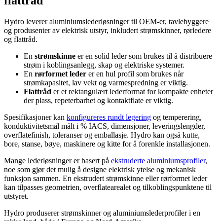
flattråd
Hydro leverer aluminiumslederløsninger til OEM-er, tavlebyggere
og produsenter av elektrisk utstyr, inkludert strømskinner, rørledere
og flattråd.
En
strømskinne
er en solid leder som brukes til å distribuere
strøm i koblingsanlegg, skap og elektriske systemer.
En
rørformet leder
er en hul profil som brukes når
strømkapasitet, lav vekt og varmespredning er viktig.
Flattråd
er et rektangulært lederformat for kompakte enheter
der plass, repeterbarhet og kontaktflate er viktig.
Spesifikasjoner kan
konfigureres rundt legering
og temperering,
konduktivitetsmål målt i % IACS, dimensjoner, leveringslengder,
overflatefinish, toleranser og emballasje. Hydro kan også kutte,
bore, stanse, bøye, maskinere og kitte for å forenkle installasjonen.
Mange lederløsninger er basert på
ekstruderte aluminiumsprofiler
,
noe som gjør det mulig å designe elektrisk ytelse og mekanisk
funksjon sammen. En ekstrudert strømskinne eller rørformet leder
kan tilpasses geometrien, overflatearealet og tilkoblingspunktene til
utstyret.
Hydro produserer strømskinner og aluminiumslederprofiler i en