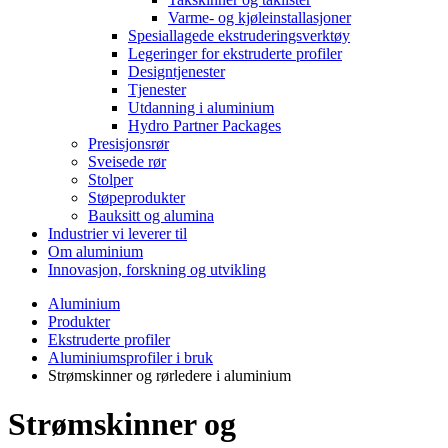
Varme- og kjøleinstallasjoner
Spesiallagede ekstruderingsverktøy
Legeringer for ekstruderte profiler
Designtjenester
Tjenester
Utdanning i aluminium
Hydro Partner Packages
Presisjonsrør
Sveisede rør
Stolper
Støpeprodukter
Bauksitt og alumina
Industrier vi leverer til
Om aluminium
Innovasjon, forskning og utvikling
Aluminium
Produkter
Ekstruderte profiler
Aluminiumsprofiler i bruk
Strømskinner og rørledere i aluminium
Strømskinner og