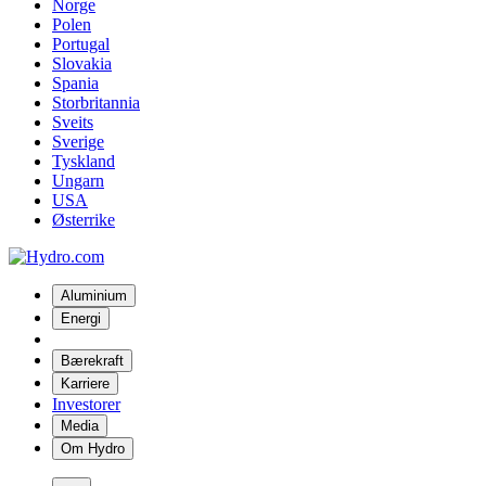
Norge
Polen
Portugal
Slovakia
Spania
Storbritannia
Sveits
Sverige
Tyskland
Ungarn
USA
Østerrike
Aluminium
Energi
Bærekraft
Karriere
Investorer
Media
Om Hydro