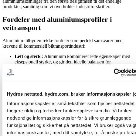
aluminiumsløsninger fra den første designfasen til det endelige
produktet, samtidig som vi overholder industriforskrifter.
Fordeler med aluminiumsprofiler i
veitransport
Aluminium tilbyr en rekke fordeler som perfekt samsvarer med
kravene til kommersiell biltransportindustri:
Lett og sterk
: Aluminium kombinerer lette egenskaper med
eksepsjonell styrke, og gir den ideelle balansen for
kjøretøykonstruksjon.
Korrosjonsbestandighet
: I motsetning til tradisjonelle
materialer, motstår aluminium korrosjon, noe som sikrer lang
levetid og holdbarhet i ulike miljøer.
Lite vedlikehold
: Med minimale vedlikeholdskrav reduserer
Hydros nettsted, hydro.com, bruker informasjonskapsler (c
aluminiumskomponenter nedetid og driftskostnader.
Designfleksibilitet
: Allsidigheten til aluminium muliggjør
Informasjonskapsler er små tekstfiler som hjelper nettstede
intrikate design og skreddersydde løsninger for å møte
fungere riktig og forbedrer brukeropplevelsen din. Vi bruker
spesifikke behov.
Ulike overflater og finisher
: Fra slanke overflater til
nødvendige informasjonskapsler for å sikre grunnleggende
tilpassede finisher, aluminiumsprofiler tilbyr estetisk appell
funksjonalitet og sikkerhet på nettstedet. Vi bruker også valgf
sammen med funksjonalitet.
informasjonskapsler, med ditt samtykke, for å huske prefer
Resirkulerbarhet
: Aluminium er 100 % resirkulerbart, i tråd