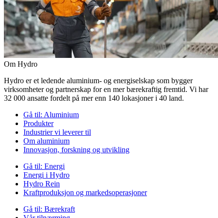
Om Hydro
Hydro er et ledende aluminium- og energiselskap som bygger
virksomheter og partnerskap for en mer bærekraftig fremtid. Vi har
32 000 ansatte fordelt på mer enn 140 lokasjoner i 40 land.
Gå til:
Aluminium
Produkter
Industrier vi leverer til
Om aluminium
Innovasjon, forskning og utvikling
Gå til:
Energi
Energi i Hydro
Hydro Rein
Kraftproduksjon og markedsoperasjoner
Gå til:
Bærekraft
Vår tilnærming