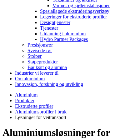
Varme- og kjøleinstallasjoner
Spesiallagede ekstruderingsverktøy
Legeringer for ekstruderte profiler
Designtjenester
Tjenester
Utdanning i aluminium
Hydro Partner Packages
Presisjonsrør
Sveisede rør
Stolper
Støpeprodukter
Bauksitt og alumina
Industrier vi leverer til
Om aluminium
Innovasjon, forskning og utvikling
Aluminium
Produkter
Ekstruderte profiler
Aluminiumsprofiler i bruk
Løsninger for veitransport
Aluminiumsløsninger for