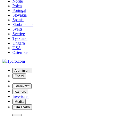
Norge
Polen
Portugal
Slovakia
Spania
Storbritannia
Sveits
Sverige
Tyskland
Ungarn
USA
Østerrike
Aluminium
Energi
Bærekraft
Karriere
Investorer
Media
Om Hydro