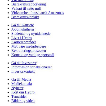
Bærekraftsrapportering
Veikart til netto null
Virksomhet i brasiliansk Amazonas
Bærekraftskontakt
Gå til:
Karriere
Jobbmuligheter
Studenter og nyutdannede
Livet i Hydro
Karriereområder
Møt våre medarbeidere
Rekrutteringsprosessen
Kontakt og vanlige spørsmål
Gå til:
Investorer
Informasjon for aksjonærer
Investorkontakt
Gå til:
Media
Mediekontakt
Nyheter
Kort om Hydro
Temasider
Bilder og video