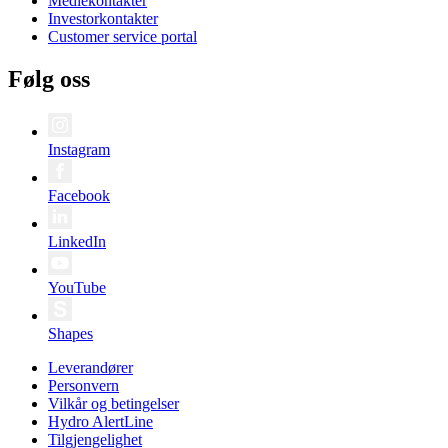
Mediekontakter
Investorkontakter
Customer service portal
Følg oss
Instagram
Facebook
LinkedIn
YouTube
Shapes
Leverandører
Personvern
Vilkår og betingelser
Hydro AlertLine
Tilgjengelighet