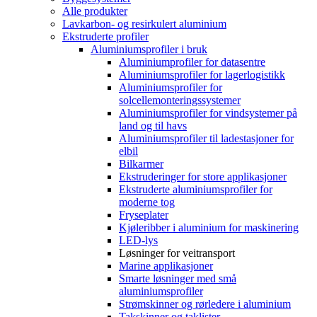
Alle produkter
Lavkarbon- og resirkulert aluminium
Ekstruderte profiler
Aluminiumsprofiler i bruk
Aluminiumprofiler for datasentre
Aluminiumsprofiler for lagerlogistikk
Aluminiumsprofiler for
solcellemonteringssystemer
Aluminiumsprofiler for vindsystemer på
land og til havs
Aluminiumsprofiler til ladestasjoner for
elbil
Bilkarmer
Ekstruderinger for store applikasjoner
Ekstruderte aluminiumsprofiler for
moderne tog
Fryseplater
Kjøleribber i aluminium for maskinering
LED-lys
Løsninger for veitransport
Marine applikasjoner
Smarte løsninger med små
aluminiumsprofiler
Strømskinner og rørledere i aluminium
Takskinner og taklister