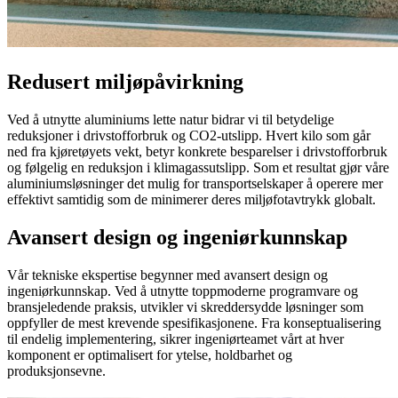
Redusert miljøpåvirkning
Ved å utnytte aluminiums lette natur bidrar vi til betydelige
reduksjoner i drivstofforbruk og CO2-utslipp. Hvert kilo som går
ned fra kjøretøyets vekt, betyr konkrete besparelser i drivstofforbruk
og følgelig en reduksjon i klimagassutslipp. Som et resultat gjør våre
aluminiumsløsninger det mulig for transportselskaper å operere mer
effektivt samtidig som de minimerer deres miljøfotavtrykk globalt.
Avansert design og ingeniørkunnskap
Vår tekniske ekspertise begynner med avansert design og
ingeniørkunnskap. Ved å utnytte toppmoderne programvare og
bransjeledende praksis, utvikler vi skreddersydde løsninger som
oppfyller de mest krevende spesifikasjonene. Fra konseptualisering
til endelig implementering, sikrer ingeniørteamet vårt at hver
komponent er optimalisert for ytelse, holdbarhet og
produksjonsevne.